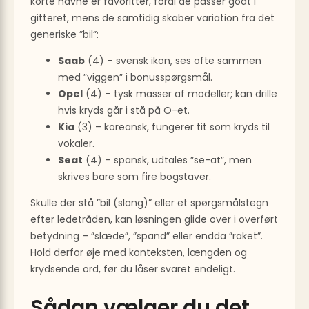
korte navne er favoritter, fordi de passer godt i
gitteret, mens de samtidig skaber variation fra det
generiske ”bil”:
Saab
(4) – svensk ikon, ses ofte sammen
med ”viggen” i bonus­spørgsmål.
Opel
(4) – tysk masser af modeller; kan drille
hvis kryds går i stå på O-et.
Kia
(3) – koreansk, fungerer tit som kryds til
vokaler.
Seat
(4) – spansk, udtales ”se-at”, men
skrives bare som fire bogstaver.
Skulle der stå ”bil (slang)” eller et spørgsmålstegn
efter ledetråden, kan løsningen glide over i overført
betydning – ”slæde”, ”spand” eller endda ”raket”.
Hold derfor øje med konteksten, længden og
krydsende ord, før du låser svaret endeligt.
Sådan vælger du det