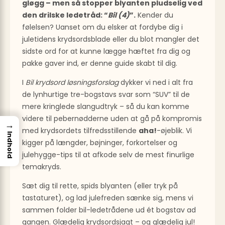
gløgg – men så stopper blyanten pludselig ved
den drilske ledetråd: “
Bil (4)
”.
Kender du
følelsen? Uanset om du elsker at fordybe dig i
juletidens krydsordsblade eller du blot mangler det
sidste ord for at kunne lægge hæftet fra dig og
pakke gaver ind, er denne guide skabt til dig.
I
Bil krydsord løsningsforslag
dykker vi ned i alt fra
de lynhurtige tre-bogstavs svar som “SUV” til de
mere kringlede slangudtryk – så du kan komme
videre til pebernødderne uden at gå på kompromis
→
med krydsordets tilfredsstillende
aha!
-øjeblik. Vi
Indhold
kigger på længder, bøjninger, forkortelser og
julehygge-tips til at afkode selv de mest finurlige
temakryds.
Sæt dig til rette, spids blyanten (eller tryk på
tastaturet), og lad julefreden sænke sig, mens vi
sammen folder bil-ledetrådene ud ét bogstav ad
gangen. Glædelig krydsordsjagt – og glædelig jul!