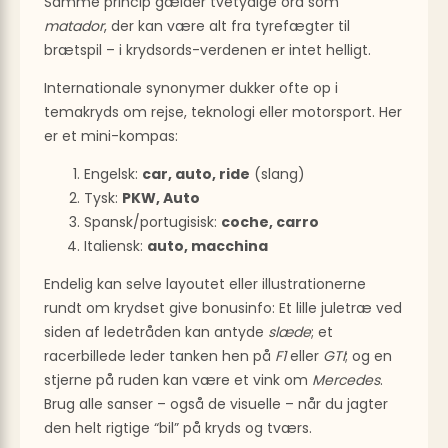
Samme princip gælder tvetydige ord som
matador
, der kan være alt fra tyrefægter til
brætspil – i krydsords-verdenen er intet helligt.
Internationale synonymer dukker ofte op i
temakryds om rejse, teknologi eller motorsport. Her
er et mini-kompas:
Engelsk:
car, auto, ride
(slang)
Tysk:
PKW, Auto
Spansk/portugisisk:
coche, carro
Italiensk:
auto, macchina
Endelig kan selve layoutet eller illustrationerne
rundt om krydset give bonusinfo: Et lille juletræ ved
siden af ledetråden kan antyde
slæde
; et
racerbillede leder tanken hen på
F1
eller
GTI
; og en
stjerne på ruden kan være et vink om
Mercedes
.
Brug alle sanser – også de visuelle – når du jagter
den helt rigtige “bil” på kryds og tværs.