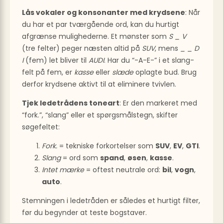
Lås vokaler og konsonanter med krydsene
: Når
du har et par tværgående ord, kan du hurtigt
afgrænse mulighederne. Et mønster som
S _ V
(tre felter) peger næsten altid på
SUV
, mens
_ _ D
I
(fem) let bliver til
AUDI
. Har du “-A-E-” i et slang-
felt på fem, er
kasse
eller
slæde
oplagte bud. Brug
derfor krydsene aktivt til at eliminere tvivlen.
Tjek ledetrådens toneart
: Er den markeret med
“fork.”, “slang” eller et spørgsmålstegn, skifter
søgefeltet:
Fork.
= tekniske forkortelser som
SUV
,
EV
,
GTI
.
Slang
= ord som
spand
,
øsen
,
kasse
.
Intet mærke
= oftest neutrale ord:
bil
,
vogn
,
auto
.
Stemningen i ledetråden er således et hurtigt filter,
før du begynder at teste bogstaver.