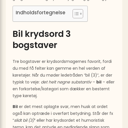
Indholdsfortegnelse
Bil krydsord 3
bogstaver
Tre bogstaver er krydsordsmagernes favorit, fordi
du med få felter kan gemme en hel verden af
køretøjer. Når du møder ledetråden “bil (3)”, er der
typisk to veje:
det helt nøgne substantiv
–
bil
– eller
en forkortelse/kategori som dækker en bestemt
type køretøj.
Bil
er det mest oplagte svar, men husk at ordet
også kan optræde i overført betydning. Står der fx
“
slidt bil (3)
” eller har krydsordet et humoristisk
tema, kan det antyde en nedladende slang som