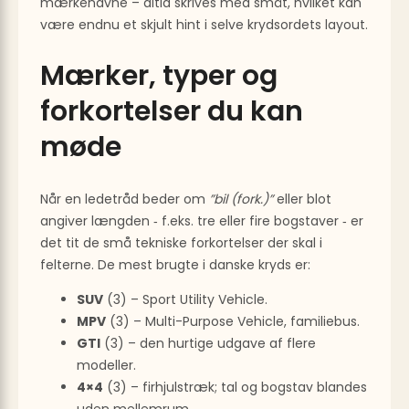
mærkenavne – altid skrives med småt, hvilket kan
være endnu et skjult hint i selve krydsordets layout.
Mærker, typer og
forkortelser du kan
møde
Når en ledetråd beder om
”bil (fork.)”
eller blot
angiver længden ‑ f.eks. tre eller fire bogstaver ‑ er
det tit de små tekniske forkortelser der skal i
felterne. De mest brugte i danske kryds er:
SUV
(3) – Sport Utility Vehicle.
MPV
(3) – Multi-Purpose Vehicle, familiebus.
GTI
(3) – den hurtige udgave af flere
modeller.
4×4
(3) – firhjulstræk; tal og bogstav blandes