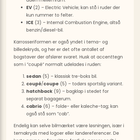
uden mellemrum.
EV
(2) – Electric Vehicle; kan stå i ruder der
kun rummer to felter.
ICE
(3) – Internal Combustion Engine, altså
benzin/diesel-bil.
Karrosseriformen er også yndet i tema- og
billedekryds, og her er det ofte antallet af
bogstaver der afslører svaret. Husk at accenttegn
som i ”coupé” normalt udelades i ruden:
sedan
(5) – klassisk tre-boks bil.
coupé
/
coupe
(5) – todørs sportslig variant.
hatchback
(9) – bagklap i stedet for
separat bagagerum.
cabrio
(6) – folde- eller kaleche-tag; kan
også stå som ”cab”.
Endelig kan selve bilmærket være løsningen, især i
temakryds med logoer eller lande­referencer. De