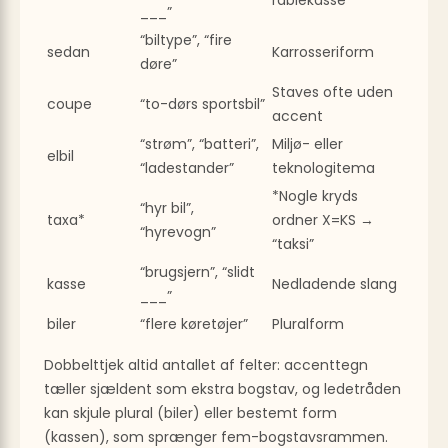
___”
“biltype”, “fire
sedan
Karrosseriform
døre”
Staves ofte uden
coupe
“to-dørs sportsbil”
accent
“strøm”, “batteri”,
Miljø- eller
elbil
“ladestander”
teknologi­tema
*Nogle kryds
“hyr bil”,
taxa*
ordner X=KS →
“hyrevogn”
“taksi”
“brugsjern”, “slidt
kasse
Nedladende slang
___”
biler
“flere køretøjer”
Pluralform
Dobbelttjek altid antallet af felter: accenttegn
tæller sjældent som ekstra bogstav, og ledetråden
kan skjule plural (biler) eller bestemt form
(kassen), som sprænger fem-bogstavsrammen.