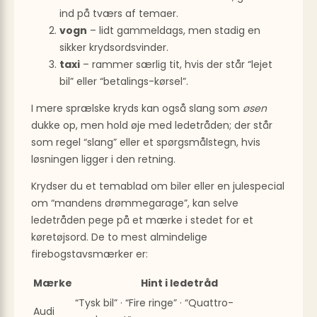
ind på tværs af temaer.
vogn
– lidt gammeldags, men stadig en
sikker krydsordsvinder.
taxi
– rammer særlig tit, hvis der står “lejet
bil” eller “betalings-kørsel”.
I mere sprælske kryds kan også slang som
øsen
dukke op, men hold øje med ledetråden; der står
som regel “slang” eller et spørgsmålstegn, hvis
løsningen ligger i den retning.
Krydser du et temablad om biler eller en julespecial
om “mandens drømmegarage”, kan selve
ledetråden pege på et mærke i stedet for et
køretøjsord. De to mest almindelige
firebogstavsmærker er:
Mærke
Hint i ledetråd
“Tysk bil” · “Fire ringe” · “Quattro-
Audi