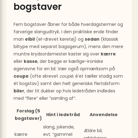
bogstaver
Fem bogstaver åbner for både hverdagstermer og
farverige slangudtryk. I den praktiske ende finder
man
elbil
(el-drevet køretøj) og
sedan
(klassisk
biltype med separat bagagerum), mens den mere
muntre krydsordsmester kaster sig over
kærre
eller
kasse
, der begge er kærlige-ironiske
øgenavne for en bil. Vær også opmærksom på
coupe
(ofte skrevet
coupé
; é’et tæller stadig som
ét bogstav) samt den helt generiske flertalsform
biler
, der tit dukker op hvis ledetråden indledes
med “flere” eller “samling af”.
Forslag (5
Hint i ledetråd
Anvendelse
bogstaver)
slang, jokende,
Ældre bil,
kærre
evt. “gammel
rablekasse