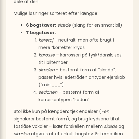
dele af den.
Mulige løsninger sorteret efter længde:
6 bogstaver:
slæde
(slang for en smart bil)
7 bogstaver:
køretøj
– neutralt, men ofte brugt i
mere “korrekte” kryds
karosse
– karrosseri på tysk/dansk; ses
tit i biltemaer
slæden
– bestemt form af “slæde”,
passer hvis ledetråden antyder ejerskab
(“min ___”)
sedanen
– bestemt form af
karrosseritypen “sedan”
Stol ikke kun på længden: tjek endelser (
-en
signalerer bestemt form), og brug krydsene til at
fastlåse vokaler – især forskellen mellem
slæde
og
slæden
afgøres af et enkelt bogstav. Er tematiken