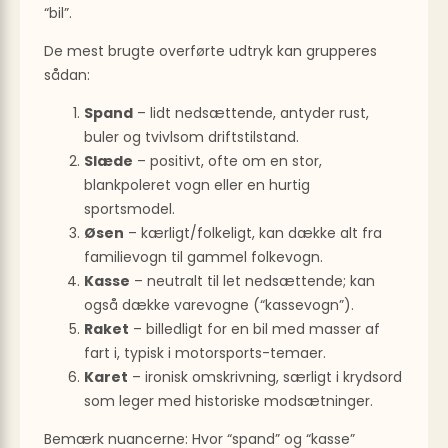
“bil”.
De mest brugte overførte udtryk kan grupperes
sådan:
Spand
– lidt nedsættende, antyder rust,
buler og tvivlsom driftstilstand.
Slæde
– positivt, ofte om en stor,
blankpoleret vogn eller en hurtig
sportsmodel.
Øsen
– kærligt/folkeligt, kan dække alt fra
familievogn til gammel folkevogn.
Kasse
– neutralt til let nedsættende; kan
også dække varevogne (“kassevogn”).
Raket
– billedligt for en bil med masser af
fart i, typisk i motorsports-temaer.
Karet
– ironisk omskrivning, særligt i krydsord
som leger med historiske modsætninger.
Bemærk nuancerne: Hvor “spand” og “kasse”