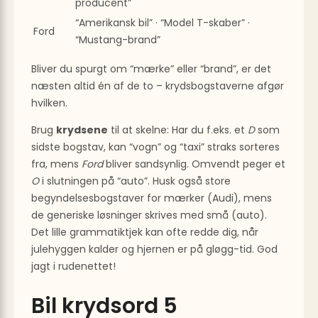
producent”
“Amerikansk bil” · “Model T-skaber” ·
Ford
“Mustang-brand”
Bliver du spurgt om “mærke” eller “brand”, er det
næsten altid én af de to – krydsbogstaverne afgør
hvilken.
Brug
krydsene
til at skelne: Har du f.eks. et
D
som
sidste bogstav, kan “vogn” og “taxi” straks sorteres
fra, mens
Ford
bliver sandsynlig. Omvendt peger et
O
i slutningen på “auto”. Husk også store
begyndelsesbogstaver for mærker (Audi), mens
de generiske løsninger skrives med små (auto).
Det lille grammatiktjek kan ofte redde dig, når
julehyggen kalder og hjernen er på gløgg-tid. God
jagt i rudenettet!
Bil krydsord 5