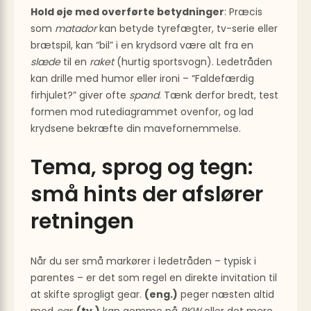
Hold øje med overførte betydninger
: Præcis
som
matador
kan betyde tyrefægter, tv-serie eller
brætspil, kan “bil” i en krydsord være alt fra en
slæde
til en
raket
(hurtig sportsvogn). Ledetråden
kan drille med humor eller ironi – “Faldefærdig
firhjulet?” giver ofte
spand
. Tænk derfor bredt, test
formen mod rutediagrammet ovenfor, og lad
krydsene bekræfte din mavefornemmelse.
Tema, sprog og tegn:
små hints der afslører
retningen
Når du ser små markører i ledetråden – typisk i
parentes – er det som regel en direkte invitation til
at skifte sprogligt gear.
(eng.)
peger næsten altid
mod
car
,
(ty.)
kan gemme på
PKW
eller det mere