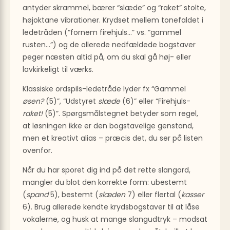
antyder skrammel, bærer “slæde” og “raket” stolte,
højoktane vibrationer. Krydset mellem tonefaldet i
ledetråden (“fornem firehjuls…” vs. “gammel
rusten…”) og de allerede nedfældede bogstaver
peger næsten altid på, om du skal gå høj- eller
lavkirkeligt til værks.
Klassiske ordspils-ledetråde lyder fx “Gammel
øsen?
(5)”, “Udstyret
slæde
(6)” eller “Firehjuls-
raket!
(5)”. Spørgsmålstegnet betyder som regel,
at løsningen ikke er den bogstavelige genstand,
men et kreativt alias – præcis det, du ser på listen
ovenfor.
Når du har sporet dig ind på det rette slangord,
mangler du blot den korrekte form: ubestemt
(
spand
5), bestemt (
slæden
7) eller flertal (
kasser
6). Brug allerede kendte krydsbogstaver til at låse
vokalerne, og husk at mange slangudtryk – modsat