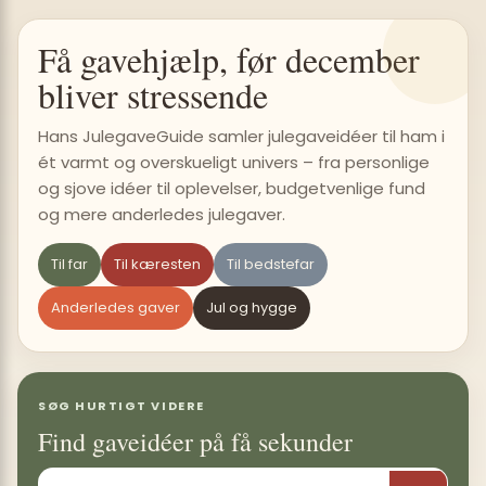
Få gavehjælp, før december
bliver stressende
Hans JulegaveGuide samler julegaveidéer til ham i
ét varmt og overskueligt univers – fra personlige
og sjove idéer til oplevelser, budgetvenlige fund
og mere anderledes julegaver.
Til far
Til kæresten
Til bedstefar
Anderledes gaver
Jul og hygge
SØG HURTIGT VIDERE
Find gaveidéer på få sekunder