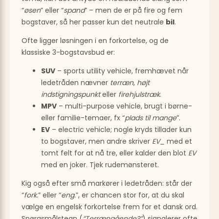
“
øsen
” eller “
spand
” – men de er på fire og fem
bogstaver, så her passer kun det neutrale
bil
.
Ofte ligger løsningen i en forkortelse, og de
klassiske 3-bogstavsbud er:
SUV
– sports utility vehicle, fremhævet når
ledetråden nævner
terræn
,
højt
indstigningspunkt
eller
firehjulstræk
.
MPV
– multi-purpose vehicle, brugt i børne-
eller familie-temaer, fx “
plads til mange
”.
EV
– electric vehicle; nogle kryds tillader kun
to bogstaver, men andre skriver
EV_
med et
tomt felt for at nå tre, eller kalder den blot
EV
med en joker. Tjek rudemønsteret.
Kig også efter små markører i ledetråden: står der
“
fork.
” eller “
eng.
”, er chancen stor for, at du skal
vælge en engelsk forkortelse frem for et dansk ord.
Spørgsmålstegn (
“Terrængående?”
) signalerer ofte