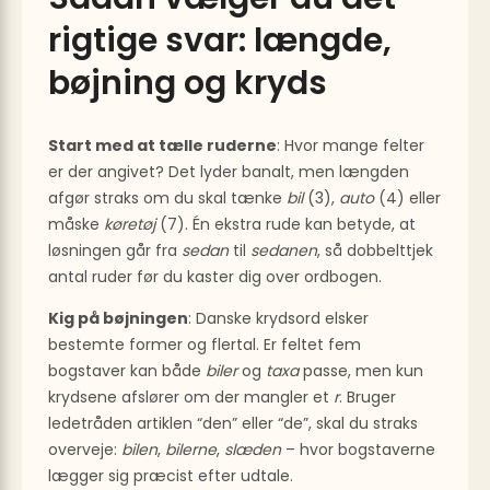
rigtige svar: længde,
bøjning og kryds
Start med at tælle ruderne
: Hvor mange felter
er der angivet? Det lyder banalt, men længden
afgør straks om du skal tænke
bil
(3),
auto
(4) eller
måske
køretøj
(7). Én ekstra rude kan betyde, at
løsningen går fra
sedan
til
sedanen
, så dobbelttjek
antal ruder før du kaster dig over ordbogen.
Kig på bøjningen
: Danske krydsord elsker
bestemte former og flertal. Er feltet fem
bogstaver kan både
biler
og
taxa
passe, men kun
krydsene afslører om der mangler et
r
. Bruger
ledetråden artiklen “den” eller “de”, skal du straks
overveje:
bilen
,
bilerne
,
slæden
– hvor bogstaverne
lægger sig præcist efter udtale.