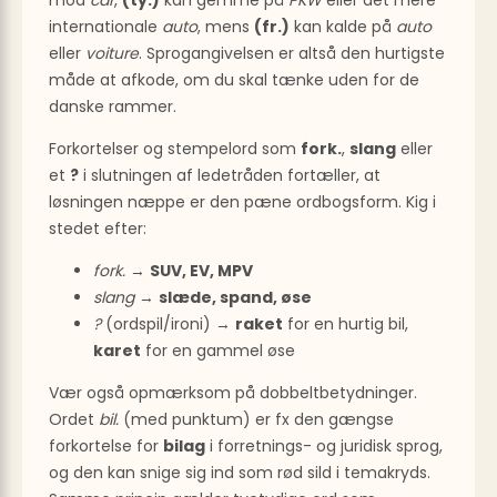
internationale
auto
, mens
(fr.)
kan kalde på
auto
eller
voiture
. Sprogangivelsen er altså den hurtigste
måde at afkode, om du skal tænke uden for de
danske rammer.
Forkortelser og stempelord som
fork.
,
slang
eller
et
?
i slutningen af ledetråden fortæller, at
løsningen næppe er den pæne ordbogsform. Kig i
stedet efter:
fork.
→
SUV, EV, MPV
slang
→
slæde, spand, øse
?
(ordspil/ironi) →
raket
for en hurtig bil,
karet
for en gammel øse
Vær også opmærksom på dobbeltbetydninger.
Ordet
bil.
(med punktum) er fx den gængse
forkortelse for
bilag
i forretnings- og juridisk sprog,
og den kan snige sig ind som rød sild i temakryds.