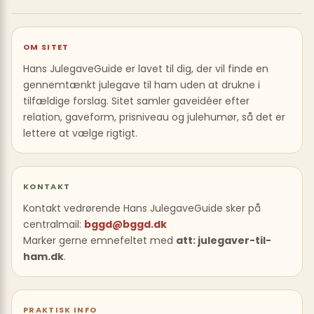
OM SITET
Hans JulegaveGuide er lavet til dig, der vil finde en
gennemtænkt julegave til ham uden at drukne i
tilfældige forslag. Sitet samler gaveidéer efter
relation, gaveform, prisniveau og julehumør, så det er
lettere at vælge rigtigt.
KONTAKT
Kontakt vedrørende Hans JulegaveGuide sker på
centralmail:
bggd@bggd.dk
Marker gerne emnefeltet med
att: julegaver-til-
ham.dk
.
PRAKTISK INFO