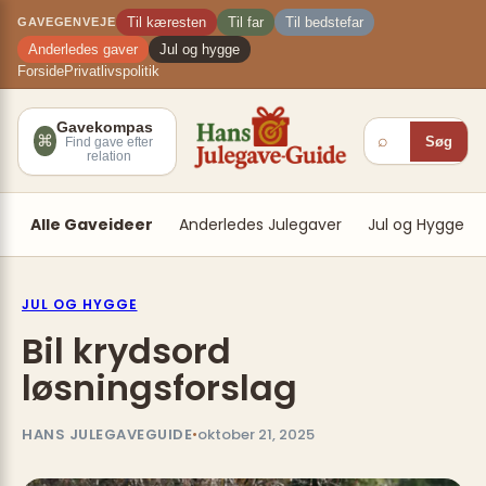
Spring
×
Til kæresten
Til far
Til bedstefar
GAVEGENVEJE
til
Anderledes gaver
Jul og hygge
indhold
Forside
Privatlivspolitik
Gavekompas
⌕
⌘
Søg
Find gave efter
relation
Alle Gaveideer
Anderledes Julegaver
Jul og Hygge
JUL OG HYGGE
Bil krydsord
løsningsforslag
HANS JULEGAVEGUIDE
•
oktober 21, 2025