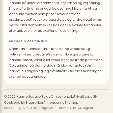
Indhold på siden er tænkt som inspiration og vejledning.
En del af artiklerne er udarbejdet med hjælp fra AI, og
vigtig information som priser, leveringstider,
produktspecifikationer, lagerstatus og andre detaljer bør
derfor altid dobbelttjekkes hos den relevante forhandler
eller udbyder, før du træffer en beslutning.
ANSVAR & OPLYSNING
Siden kan indeholde links til eksterne websites og
butikker. Hans JulegaveGuide kan ikke garantere for
indhold, priser, vilkår eller ændringer på tredjepartssider.
Oplysninger på denne side må ikke betragtes som
individuel rådgivning, og eventuelle køb eller handlinger
sker på eget grundlag.
© 2026 Hans JulegaveGuide
Om os
Kontakt
Privatlivspolitik
Cookiepolitik
Brugsvilkår
Annoncering
Sitemap
Hans JulegaveGuide · julegaver-til-ham.dk · BGGD Digital