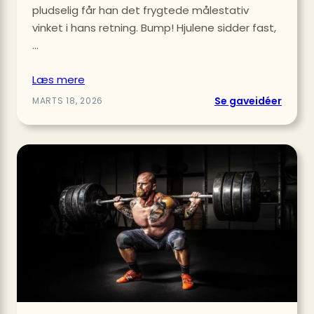
pludselig får han det frygtede målestativ
vinket i hans retning. Bump! Hjulene sidder fast,
…
Læs mere
:
Se gaveidéer
MARTS 18, 2026
Såda
vælge
du
en
kuffer
til
far,
der
kun
rejser
med
hånd