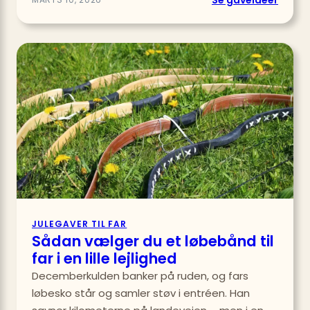
9
smart
til
far
med
Googl
Home
JULEGAVER TIL FAR
Sådan vælger du et løbebånd til
far i en lille lejlighed
Decemberkulden banker på ruden, og fars
løbesko står og samler støv i entréen. Han