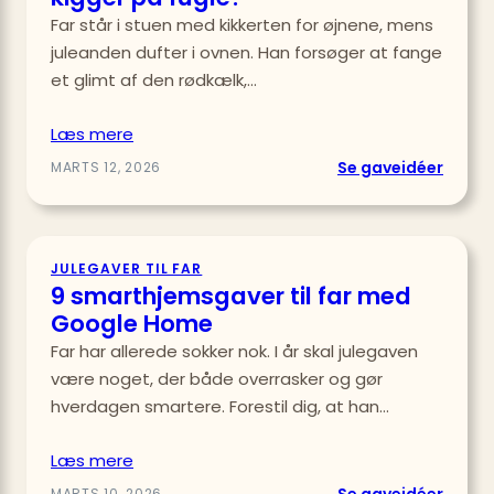
Far står i stuen med kikkerten for øjnene, mens
hjemm
juleanden dufter i ovnen. Han forsøger at fange
og
cockta
et glimt af den rødkælk,…
Læs mere
:
Se gaveidéer
MARTS 12, 2026
Hvilke
kikker
er
JULEGAVER TIL FAR
bedst
9 smarthjemsgaver til far med
til
Google Home
far,
Far har allerede sokker nok. I år skal julegaven
der
være noget, der både overrasker og gør
kigger
på
hverdagen smartere. Forestil dig, at han…
fugle?
Læs mere
:
Se gaveidéer
MARTS 10, 2026