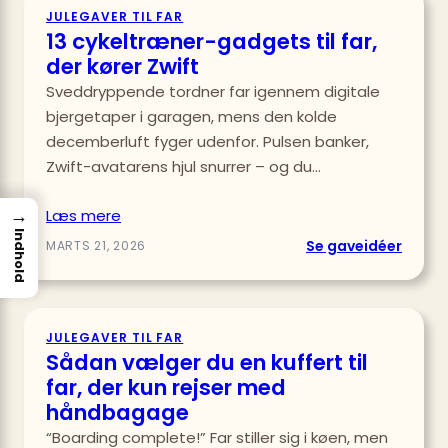
JULEGAVER TIL FAR
13 cykeltræner-gadgets til far,
der kører Zwift
Sveddryppende tordner far igennem digitale
bjergetaper i garagen, mens den kolde
decemberluft fyger udenfor. Pulsen banker,
Zwift-avatarens hjul snurrer – og du…
→
Læs mere
Indhold
:
Se gaveidéer
MARTS 21, 2026
13
cykel
gadge
JULEGAVER TIL FAR
til
Sådan vælger du en kuffert til
far,
far, der kun rejser med
der
håndbagage
kører
“Boarding complete!” Far stiller sig i køen, men
Zwift