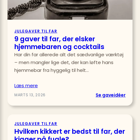
JULEGAVER TIL FAR
9 gaver til far, der elsker
hjemmebaren og cocktails
Har din far allerede alt det sædvanlige værktøj
– men mangler lige det, der kan løfte hans
hjemmebar fra hyggelig til helt…
Læs mere
:
Se gaveidéer
MARTS 13, 2026
9
gaver
til
JULEGAVER TIL FAR
far,
Hvilken kikkert er bedst til far, der
der
kigger på fugle?
elsker