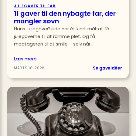
JULEGAVER TIL FAR
11 gaver til den nybagte far, der
mangler søvn
Hans JulegaveGuide har ét klart mål: at få
julegaverne til at ramme plet. Og få
modtageren til at smile – selv når…
Læs mere
:
Se gaveidéer
MARTS 18, 2026
11
gaver
til
den
nybag
far,
der
mangl
søvn