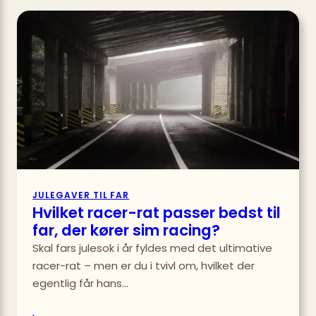
du
et
mekan
tasta
til
far,
der
koder
JULEGAVER TIL FAR
Hvilket racer-rat passer bedst til
far, der kører sim racing?
Skal fars julesok i år fyldes med det ultimative
racer-rat – men er du i tvivl om, hvilket der
egentlig får hans…