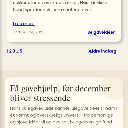
sokker eller en ny skruetrækker. Hvis familiens
hund spreder pels som snefnug over…
Læs mere
:
Se gaveidéer
JANUAR 24, 2026
Såda
vælge
1
2
3
…
5
Ældre indlæg →
du
en
robot
til
far
Få gavehjælp, før december
med
hund
bliver stressende
Hans JulegaveGuide samler julegaveidéer til ham i
ét varmt og overskueligt univers – fra personlige
og sjove idéer til oplevelser, budgetvenlige fund