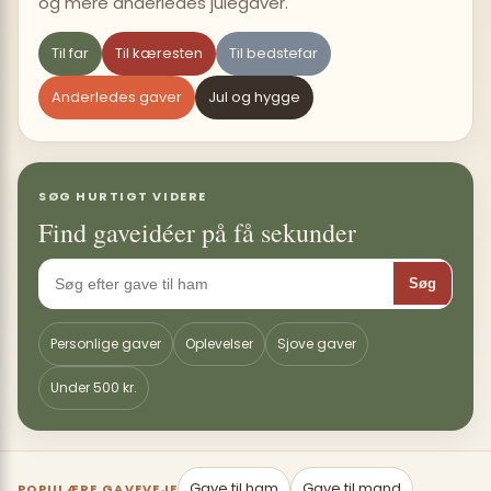
og mere anderledes julegaver.
Til far
Til kæresten
Til bedstefar
Anderledes gaver
Jul og hygge
SØG HURTIGT VIDERE
Find gaveidéer på få sekunder
Søg
Personlige gaver
Oplevelser
Sjove gaver
Under 500 kr.
Gave til ham
Gave til mand
POPULÆRE GAVEVEJE