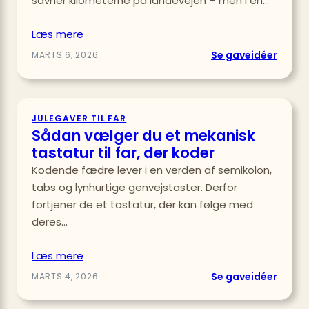
savner kilometerne på landevejen – men i en…
Læs mere
:
Se gaveidéer
MARTS 6, 2026
Såda
vælge
du
JULEGAVER TIL FAR
et
Sådan vælger du et mekanisk
løbeb
tastatur til far, der koder
til
Kodende fædre lever i en verden af semikolon,
far
tabs og lynhurtige genvejstaster. Derfor
i
en
fortjener de et tastatur, der kan følge med
lille
deres…
lejlig
Læs mere
:
Se gaveidéer
MARTS 4, 2026
Såda
vælge