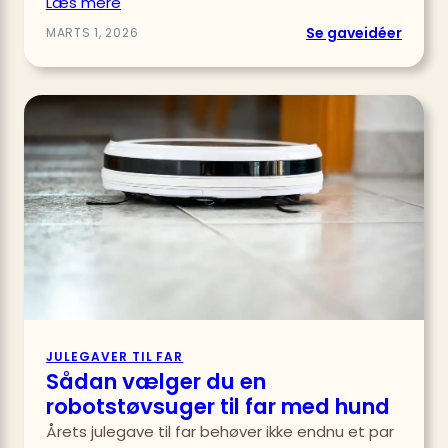
Læs mere
:
Se gaveidéer
MARTS 1, 2026
Hvilke
racer
rat
passe
bedst
til
far,
der
kører
sim
racin
JULEGAVER TIL FAR
Sådan vælger du en
robotstøvsuger til far med hund
Årets julegave til far behøver ikke endnu et par