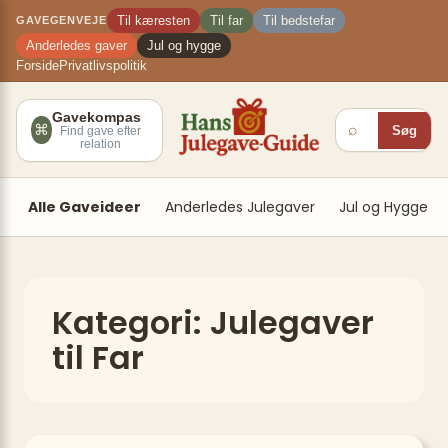
Spring
×
Til kæresten
Til far
Til bedstefar
GAVEGENVEJE
til
Anderledes gaver
Jul og hygge
indhold
Forside
Privatlivspolitik
Gavekompas
⌕
⌘
Søg
Find gave efter
relation
Alle Gaveideer
Anderledes Julegaver
Jul og Hygge
Kategori:
Julegaver
til Far