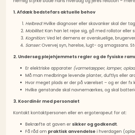
nemlig styrke både hans hverdag og jeres relation – mens 
1. Afdæk bedstefars aktuelle behov
Helbred:
Hvilke diagnoser eller skavanker skal der ta
Mobilitet:
Kan han let rejse sig, gå med rollator eller 
Kognition:
Ved let demens er overskuelige, brugerve
Sanser:
Overvej syn, hørelse, lugt- og smagssans. Sto
2. Undersøg plejehjemmets regler og de fysiske ra
Er elektriske apparater
(varmetæpper, lamper, oplad
Må man medbringe levende planter, duftlys eller a
Hvor meget plads er der på værelset – og er der fx 
Hvilke genstande skal navnemærkes, og skal batter
3. Koordinér med personalet
Kontakt kontaktpersonen eller en ergoterapeut for at:
Bekræfte at gaven er
sikker og godkendt
.
Få råd om
praktisk anvendelse
i hverdagen (oplad