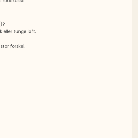
s rodekasse.
s)?
 eller tunge løft.
tor forskel.