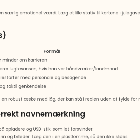
 særlig emotionel værdi. Læg et lille stativ til kortene i julega
s)
Formål
r minder om karrieren
lerer lugtesansen, hvis han var håndværker/landmand
lestarter med personale og besøgende
 og taktil genkendelse
g en robust æske med låg, der kan stå i reolen uden at fylde for
 korrekt navnemærkning
på opladere og USB-stik, som let forsvinder.
in og billeder. Læg den i en plastlomme, så den ikke slides.