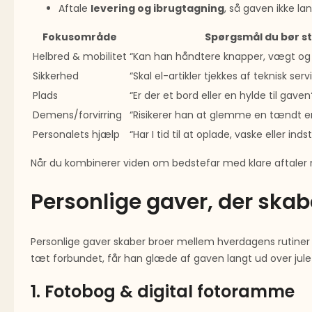
Aftale
levering og ibrugtagning
, så gaven ikke lan
Fokusområde
Spørgsmål du bør sti
Helbred & mobilitet
“Kan han håndtere knapper, vægt og
Sikkerhed
“Skal el-artikler tjekkes af teknisk serv
Plads
“Er der et bord eller en hylde til gaven
Demens/forvirring
“Risikerer han at glemme en tændt 
Personalets hjælp
“Har I tid til at oplade, vaske eller inds
Når du kombinerer viden om bedstefar med klare aftaler
Personlige gaver, der sk
Personlige gaver skaber broer mellem hverdagens rutiner 
tæt forbundet, får han glæde af gaven langt ud over jule
1. Fotobog & digital fotoramme