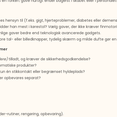
en forkert gave hurtigt ender bagerst i skabet eller i personalet
ges hensyn til (f.eks. gigt, hjerteproblemer, diabetes eller demen
sidder han mest i kørestol? Vælg gaver, der ikke kræver finmotorik
nlige gaver bedre end teknologisk avancerede gadgets.
re tal- eller billedknapper, tydelig skærm og milde dufte gør en s
mmer
ere)
tilladt, og kræver de sikkerhedsgodkendelse?
romatiske produkter?
kun én stikkontakt eller begrænset hyldeplads?
ier opbevares separat?
er-rutiner, rengøring, opbevaring).