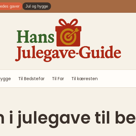
ledes gaver
Jul og hygge
Hygge
Til Bedstefar
Til Far
Til kæresten
i julegave til b