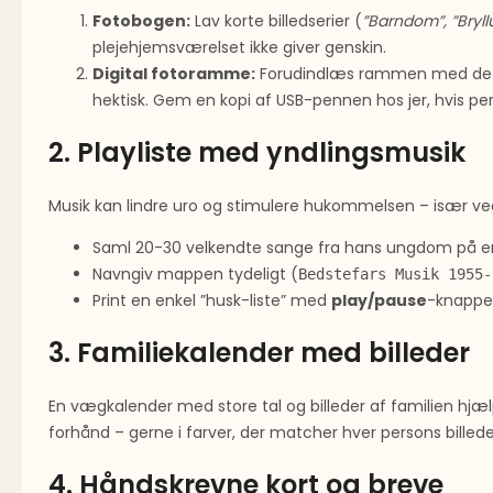
Fotobogen:
Lav korte billedserier (
”Barndom”, ”Bryll
plejehjemsværelset ikke giver genskin.
Digital fotoramme:
Forudindlæs ram­men med de sam
hektisk. Gem en kopi af USB-pennen hos jer, hvis pe
2. Playliste med yndlingsmusik
Musik kan lindre uro og stimulere hukommelsen – især 
Saml 20-30 velkendte sange fra hans ungdom på 
Navngiv mappen tydeligt (
Bedstefars Musik 1955-
Print en enkel ”husk-liste” med
play/pause
-knappe
3. Familiekalender med billeder
En vægkalender med store tal og billeder af familien hjæl
forhånd – gerne i farver, der matcher hver persons billede
4. Håndskrevne kort og breve