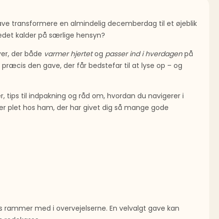
ave transformere en almindelig decemberdag til et øjeblik
edet kalder på særlige hensyn?
ver, der både
varmer hjertet
og
passer ind i hverdagen
på
 præcis den gave, der får bedstefar til at lyse op – og
er, tips til indpakning og råd om, hvordan du navigerer i
mmer plet hos ham, der har givet dig så mange gode
s rammer med i overvejelserne. En velvalgt gave kan