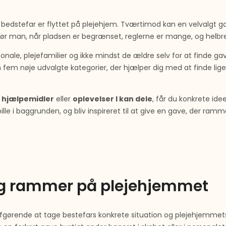
 bedstefar er flyttet på plejehjem. Tværtimod kan en velvalgt g
ør man, når pladsen er begrænset, reglerne er mange, og helbr
onale, plejefamilier og ikke mindst de ældre selv for at finde ga
m fem nøje udvalgte kategorier, der hjælper dig med at finde lige
e hjælpemidler
eller
oplevelser I kan dele
, får du konkrete ide
ille i baggrunden, og bliv inspireret til at give en gave, der ra
og rammer på plejehjemmet
afgørende at tage bestefars konkrete situation og plejehjemmet