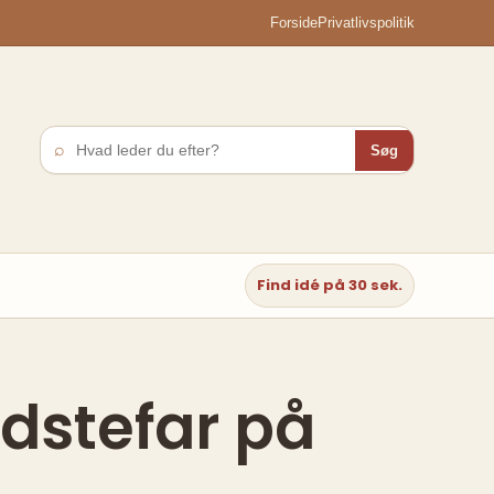
Forside
Privatlivspolitik
⌕
Søg
Find idé på 30 sek.
edstefar på