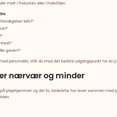
der midt i frokosten eller i hviletiden.
lle
 bevægelser selv?”
ice?”
?”
enhed?”
tille gaven?”
 med personalet, står du med det bedste udgangspunkt for en j
aber nærvær og minder
på plejehjemmet og det liv, bedstefar har levet sammen med jer
tiden.