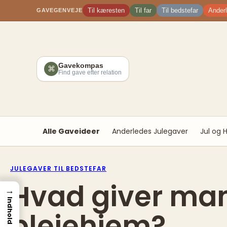
Spring
Til kæresten
Til far
Til bedstefar
Ander
GAVEGENVEJE
til
indhold
Gavekompas
⌘
Find gave efter relation
Alle Gaveideer
Anderledes Julegaver
Jul og 
JULEGAVER TIL BEDSTEFAR
Hvad giver man 
→
Indhold
plejehjem?