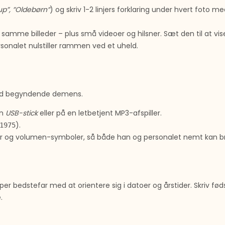
up”, ”Oldebørn”
) og skriv 1-2 linjers forklaring under hvert foto me
me billeder – plus små videoer og hilsner. Sæt den til at vise 
rsonalet nulstiller rammen ved et uheld.
ved begyndende demens.
en
USB-stick
eller på en letbetjent MP3-afspiller.
).
1975
r og volumen-symboler, så både han og personalet nemt kan b
per bedstefar med at orientere sig i datoer og årstider. Skriv 
.