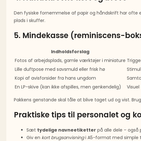
Den fysiske fornemmelse af papir og håndskrift har ofte en
plads i skuffer.
5. Mindekasse (reminiscens-bok
Indholdsforslag
Fotos af arbejdsplads, gamle værktøjer i miniature
Trigge
Lille duftpose med savsmuld eller frisk hø
Stimu
Kopi af avisforsider fra hans ungdom
Samta
En LP-skive (kan ikke afspilles, men genkendelig)
Visuel
Pakkens genstande skal tåle at blive taget ud og vist. Bru
Praktiske tips til personalet og
Sæt
tydelige navneetiketter
på alle dele – også 
Giv en
kort brugsanvisning
i A5-format med simple tr