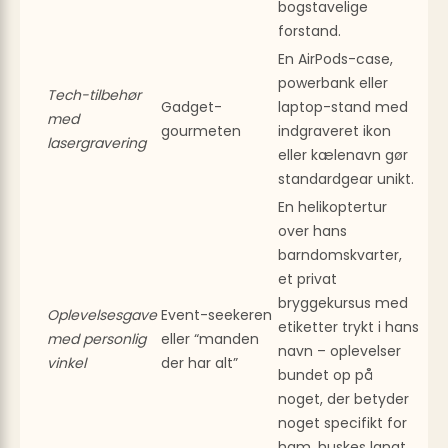
bogstavelige
forstand.
En AirPods-case,
powerbank eller
Tech-tilbehør
Gadget-
laptop-stand med
med
gourmeten
indgraveret ikon
lasergravering
eller kælenavn gør
standardgear unikt.
En helikoptertur
over hans
barndoms­kvarter,
et privat
bryggekursus med
Oplevelsesgave
Event-seekeren
etiketter trykt i hans
med personlig
eller “manden
navn – oplevelser
vinkel
der har alt”
bundet op på
noget, der betyder
noget specifikt for
ham, huskes langt