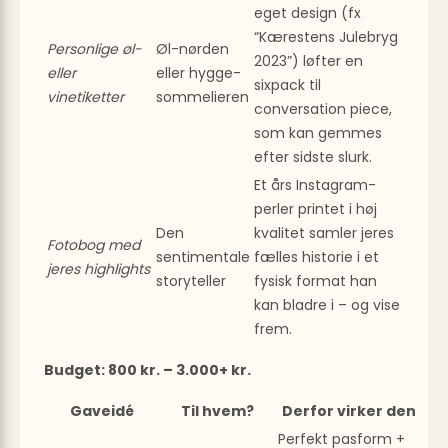
eget design (fx
“Kærestens Julebryg
Personlige øl-
Øl-nørden
2023”) løfter en
eller
eller hygge­
sixpack til
vinetiketter
sommelieren
conversation piece,
som kan gemmes
efter sidste slurk.
Et års Instagram-
perler printet i høj
Den
kvalitet samler jeres
Fotobog med
sentimentale
fælles historie i et
jeres highlights
storyteller
fysisk format han
kan bladre i – og vise
frem.
Budget: 800 kr. – 3.000+ kr.
Gaveidé
Til hvem?
Derfor virker den
Perfekt pasform +