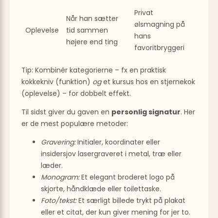
Privat
Når han sætter
ølsmagning på
Oplevelse
tid sammen
hans
højere end ting
favoritbryggeri
Tip: Kombinér kategorierne – fx en praktisk
kokkekniv (funktion)
og
et kursus hos en stjernekok
(oplevelse) – for dobbelt effekt.
Til sidst giver du gaven en
personlig signatur
. Her
er de mest populære metoder:
Gravering:
Initialer, koordinater eller
insidersjov lasergraveret i metal, træ eller
læder.
Monogram:
Et elegant broderet logo på
skjorte, håndklæde eller toilettaske.
Foto/tekst:
Et særligt billede trykt på plakat
eller et citat, der kun giver mening for jer to.