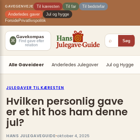
Spring
×
Til kæresten
Til far
Til bedstefar
GAVEGENVEJE
til
Anderledes gaver
Jul og hygge
indhold
Forside
Privatlivspolitik
Gavekompas
⌕
⌘
Søg
Find gave efter
relation
Alle Gaveideer
Anderledes Julegaver
Jul og Hygge
JULEGAVER TIL KÆRESTEN
Hvilken personlig gave
er et hit hos ham denne
jul?
HANS JULEGAVEGUIDE
•
oktober 4, 2025