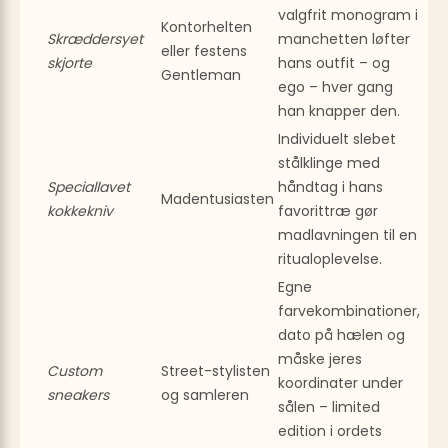
valgfrit monogram i
Kontorhelten
Skræddersyet
manchetten løfter
eller festens
skjorte
hans outfit – og
Gentleman
ego – hver gang
han knapper den.
Individuelt slebet
stålklinge med
Speciallavet
håndtag i hans
Madentusiasten
kokkekniv
favorittræ gør
madlavningen til en
ritual­oplevelse.
Egne
farvekombinationer,
dato på hælen og
måske jeres
Custom
Street-stylisten
koordinater under
sneakers
og samleren
sålen – limited
edition i ordets