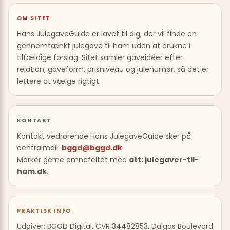
OM SITET
Hans JulegaveGuide er lavet til dig, der vil finde en
gennemtænkt julegave til ham uden at drukne i
tilfældige forslag. Sitet samler gaveidéer efter
relation, gaveform, prisniveau og julehumør, så det er
lettere at vælge rigtigt.
KONTAKT
Kontakt vedrørende Hans JulegaveGuide sker på
centralmail:
bggd@bggd.dk
Marker gerne emnefeltet med
att: julegaver-til-
ham.dk
.
PRAKTISK INFO
Udgiver: BGGD Digital, CVR 34482853, Dalgas Boulevard