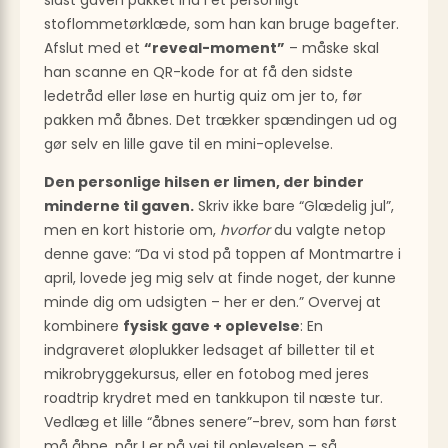
stoflommetørklæde, som han kan bruge bagefter.
Afslut med et
“reveal-moment”
– måske skal
han scanne en QR-kode for at få den sidste
ledetråd eller løse en hurtig quiz om jer to, før
pakken må åbnes. Det trækker spændingen ud og
gør selv en lille gave til en mini-oplevelse.
Den personlige hilsen er limen, der binder
minderne til gaven.
Skriv ikke bare “Glædelig jul”,
men en kort historie om,
hvorfor
du valgte netop
denne gave: “Da vi stod på toppen af Montmartre i
april, lovede jeg mig selv at finde noget, der kunne
minde dig om udsigten – her er den.” Overvej at
kombinere
fysisk gave + oplevelse
: En
indgraveret øloplukker ledsaget af billetter til et
mikrobryggekursus, eller en fotobog med jeres
roadtrip krydret med en tankkupon til næste tur.
Vedlæg et lille “åbnes senere”-brev, som han først
må åbne, når I er på vej til oplevelsen – så