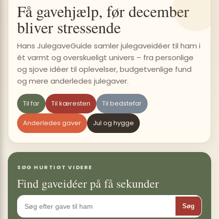
Få gavehjælp, før december
bliver stressende
Hans JulegaveGuide samler julegaveidéer til ham i
ét varmt og overskueligt univers – fra personlige
og sjove idéer til oplevelser, budgetvenlige fund
og mere anderledes julegaver.
Til far
Til kæresten
Til bedstefar
Anderledes gaver
Jul og hygge
SØG HURTIGT VIDERE
Find gaveidéer på få sekunder
Søg