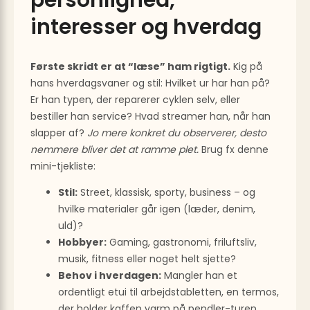
personlighed,
interesser og hverdag
Første skridt er at “læse” ham rigtigt.
Kig på
hans hverdagsvaner og stil: Hvilket ur har han på?
Er han typen, der reparerer cyklen selv, eller
bestiller han service? Hvad streamer han, når han
slapper af?
Jo mere konkret du observerer, desto
nemmere bliver det at ramme plet.
Brug fx denne
mini-tjekliste:
Stil:
Street, klassisk, sporty, business – og
hvilke materialer går igen (læder, denim,
uld)?
Hobbyer:
Gaming, gastronomi, friluftsliv,
musik, fitness eller noget helt sjette?
Behov i hverdagen:
Mangler han et
ordentligt etui til arbejdstabletten, en termos,
der holder kaffen varm på pendler-turen,