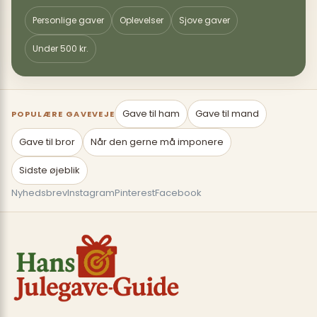
Personlige gaver
Oplevelser
Sjove gaver
Under 500 kr.
Gave til ham
Gave til mand
POPULÆRE GAVEVEJE
Gave til bror
Når den gerne må imponere
Sidste øjeblik
Nyhedsbrev
Instagram
Pinterest
Facebook