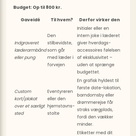
Budget: Op til 800 kr.
Gaveidé
Til hvem?
Derfor virker den
Initialer eller en
Den
intern joke i læderet
Indgraveret
stilbevidste,
giver hverdags­
læderarmbånd
som går
accessoires følelsen
eller pung
med læder i
af eksklusivitet –
forvejen
uden at sprænge
budgettet.
En grafisk hyldest til
første date-lokation,
Custom
Eventyreren
barndomsby eller
kort/plakat
eller den
drømme­rejse får
over et særligt
hjemstavns­
straks vægplads,
sted
stolte
fordi den vækker
minder.
Etiketter med dit