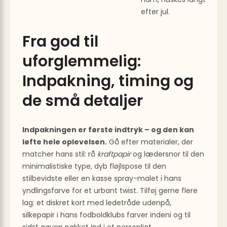
efter jul.
Fra god til
uforglemmelig:
Indpakning, timing og
de små detaljer
Indpakningen er første indtryk – og den kan
løfte hele oplevelsen.
Gå efter materialer, der
matcher hans stil: rå
kraftpapir
og lædersnor til den
minimalistiske type, dyb fløjlspose til den
stilbevidste eller en kasse spray-malet i hans
yndlingsfarve for et urbant twist. Tilføj gerne flere
lag: et diskret kort med ledetråde udenpå,
silkepapir i hans fodboldklubs farver indeni og til
sidst gaven pakket ind i et personligt