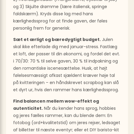
og 3) Skjulte drømme (lære italiensk, springe
faldskærm). Kryds disse lag med hans
kærlighedssprog for at finde gaven, der føles
personlig frem for generisk.
Sæt et ærligt og bæredygtigt budget.
Julen
skal ikke efterlade dig med januar-stress. Fastlæg
et loft, der passer til din økonomi, og fordel det evt.
i 70/30: 70 % til selve gaven, 30 % til indpakning og
den romantiske iscenesættelse. Husk, at højt
følelsesmæssigt afkast sjældent kræver høje tal
på kvitteringen – en håndskrevet scrapbog kan slå
et dyrt ur, hvis den rammer hans kærlighedssprog.
Find balancen mellem wow-effekt og
autenticitet.
Når du kender hans sprog, hobbies
og jeres fælles rammer, kan du blende dem: En
fotobog (ord+kvalitetstid) om jeres rejser, ledsaget
af billetter til næste eventyr; eller et DIY barista-kit