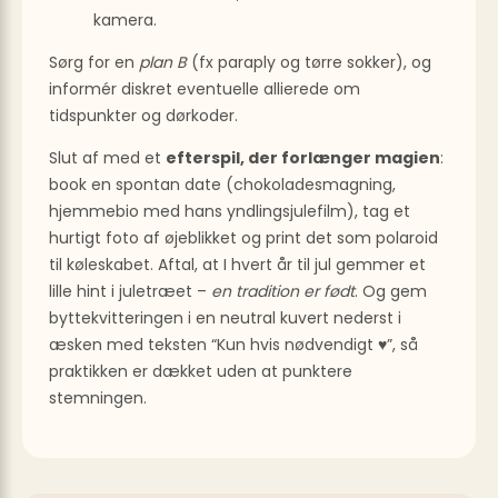
kamera.
Sørg for en
plan B
(fx paraply og tørre sokker), og
informér diskret eventuelle allierede om
tidspunkter og dørkoder.
Slut af med et
efterspil, der forlænger magien
:
book en spontan date (chokolade­smagning,
hjemmebio med hans yndlings­julefilm), tag et
hurtigt foto af øjeblikket og print det som polaroid
til køleskabet. Aftal, at I hvert år til jul gemmer et
lille hint i juletræet –
en tradition er født
. Og gem
bytte­kvitteringen i en neutral kuvert nederst i
æsken med teksten “Kun hvis nødvendigt ♥”, så
praktikken er dækket uden at punktere
stemningen.