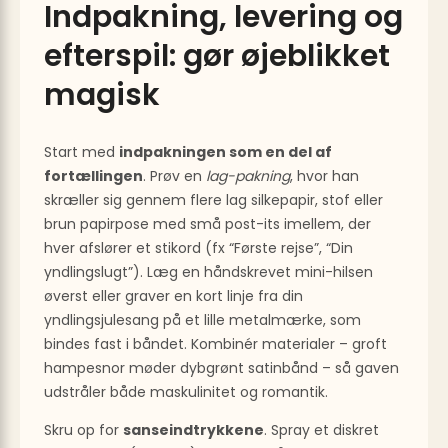
Indpakning, levering og
efterspil: gør øjeblikket
magisk
Start med
indpakningen som en del af
fortællingen
. Prøv en
lag-pakning
, hvor han
skræller sig gennem flere lag silkepapir, stof eller
brun papirpose med små post-its imellem, der
hver afslører et stikord (fx “Første rejse”, “Din
yndlingslugt”). Læg en håndskrevet mini-hilsen
øverst eller graver en kort linje fra din
yndlingsjulesang på et lille metalmærke, som
bindes fast i båndet. Kombinér materialer – groft
hampesnor møder dybgrønt satinbånd – så gaven
udstråler både maskulinitet og romantik.
Skru op for
sanseindtrykkene
. Spray et diskret