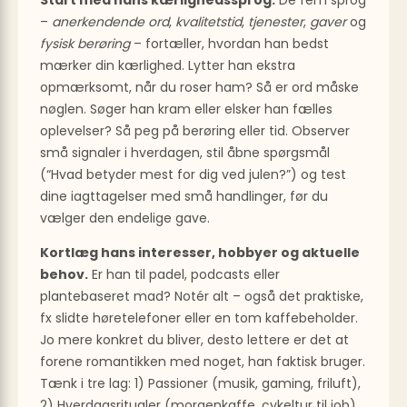
Start med hans kærlighedssprog.
De fem sprog
–
anerkendende ord
,
kvalitetstid
,
tjenester
,
gaver
og
fysisk berøring
– fortæller, hvordan han bedst
mærker din kærlighed. Lytter han ekstra
opmærksomt, når du roser ham? Så er ord måske
nøglen. Søger han kram eller elsker han fælles
oplevelser? Så peg på berøring eller tid. Observer
små signaler i hverdagen, stil åbne spørgsmål
(“Hvad betyder mest for dig ved julen?”) og test
dine iagttagelser med små handlinger, før du
vælger den endelige gave.
Kortlæg hans interesser, hobbyer og aktuelle
behov.
Er han til padel, podcasts eller
plantebaseret mad? Notér alt – også det praktiske,
fx slidte høretelefoner eller en tom kaffebeholder.
Jo mere konkret du bliver, desto lettere er det at
forene romantikken med noget, han faktisk bruger.
Tænk i tre lag: 1) Passioner (musik, gaming, friluft),
2) Hverdagsritualer (morgenkaffe, cykeltur til job)