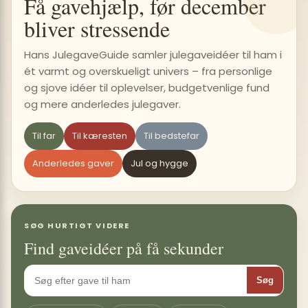
Få gavehjælp, før december
bliver stressende
Hans JulegaveGuide samler julegaveidéer til ham i
ét varmt og overskueligt univers – fra personlige
og sjove idéer til oplevelser, budgetvenlige fund
og mere anderledes julegaver.
Til far
Til kæresten
Til bedstefar
Anderledes gaver
Jul og hygge
SØG HURTIGT VIDERE
Find gaveidéer på få sekunder
Søg