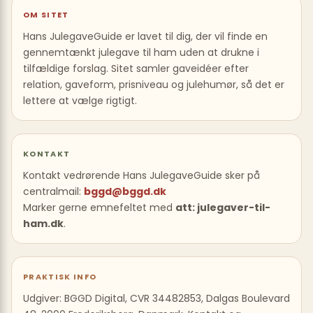
OM SITET
Hans JulegaveGuide er lavet til dig, der vil finde en
gennemtænkt julegave til ham uden at drukne i
tilfældige forslag. Sitet samler gaveidéer efter
relation, gaveform, prisniveau og julehumør, så det er
lettere at vælge rigtigt.
KONTAKT
Kontakt vedrørende Hans JulegaveGuide sker på
centralmail:
bggd@bggd.dk
Marker gerne emnefeltet med
att: julegaver-til-
ham.dk
.
PRAKTISK INFO
Udgiver: BGGD Digital, CVR 34482853, Dalgas Boulevard