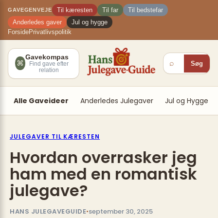
Spring
×
Til kæresten
Til far
Til bedstefar
GAVEGENVEJE
til
Anderledes gaver
Jul og hygge
indhold
Forside
Privatlivspolitik
Gavekompas
⌕
⌘
Søg
Find gave efter
relation
Alle Gaveideer
Anderledes Julegaver
Jul og Hygge
JULEGAVER TIL KÆRESTEN
Hvordan overrasker jeg
ham med en romantisk
julegave?
HANS JULEGAVEGUIDE
•
september 30, 2025