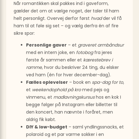
Når romantikken skal pakkes ind i gaveform,
gælder det om at vælge noget, der taler til ham
helt personligt. Overvej derfor først
hvad
der vil få
ham til at føle sig set – og vælg derfra én af fire
sikre spor:
Personlige gaver
– et
graveret armbåndsur
med en intern joke, en
fotobog
fra jeres
første år sammen eller et
kærestebrev i
ramme
, hvor du beskriver 24 ting, du elsker
ved ham (én for hver december-dag).
Fælles oplevelser
– book en
spa-dag for to
,
et
weekendophold på kro
med pejs og
vinmenu, et
madlavningskursus
hos en kok I
begge følger på Instagram eller billetter til
den koncert, han nævnte i foråret, men
aldrig fik købt.
DIY & low-budget
– saml yndlingssnacks, et
polaroid og et par varme sokker i en