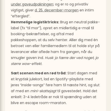
under gaveudpakningen
; og er ro og privatliv
vigtigst, giver
d. 25. december-morgen
en intim
“efterglød”.
Hemmelige logistiktricks:
Brug en neutral pakke-
label (fx “til mor”), opret en midlertidig e-mail til
booking-bekræftelser, og aftal med
pakkeshoppen, at du selv henter. Allier dig med én
betroet ven eller familiemedlem til at holde styr på
leverancer eller aflede ham fra gangen, når du
smugler gaven ind.
Husk: jo færre der ved noget, jo
større wow-effekt.
Sæt scenen med en rød tråd:
Start dagen med
et kryptisk julekort, lad en Spotify-playliste med
jeres “inside-songs” føre ham til næste hint, og slut
af med en
mini-skattejagt
til gavestedet. Hold det
enkelt: 3-4 ledetråde er nok til spænding uden at
blive en escape room-maraton.