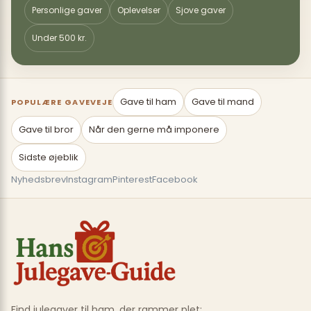
Personlige gaver
Oplevelser
Sjove gaver
Under 500 kr.
Gave til ham
Gave til mand
POPULÆRE GAVEVEJE
Gave til bror
Når den gerne må imponere
Sidste øjeblik
Nyhedsbrev
Instagram
Pinterest
Facebook
Find julegaver til ham, der rammer plet: