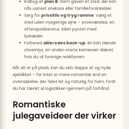
Indbyg et
plan B
: Gem gaven et sted, der kan
nås uanset snekaos eller familieforsinkelser.
Sørg for
privatliv og tryg ramme
: vælg et
sted uden nysgerrige øjne – soveværelse, en
aften­spadseretur, bilen pyntet med
lyskæder.
Forbered
allieredes back-up
: én kan tænde
stearinlys, en anden starte kameraet diskret,
hvis du vil forevige reaktionen.
Når alt er på plads, kan du selv slappe af og nyde
øjeblikket – for intet er mere romantisk end en
overraskelse, der føles let og naturlig for ham, fordi
du har tænkt al logistikken igennem på forhånd.
Romantiske
julegaveideer der virker