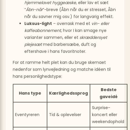
hjemmelavet hyggeæske
, eller lav et sæt
“
Åbn-når
”-breve (Åbn når du er stresset, Åbn
når du savner mig osv.) for langvarig effekt.
Luksus-light
– overrask med et
vin- eller
kaffeabonnement
, hvor I kan smage nye
varianter sammen, eller et
skræddersyet
plejesæt
med barbersæbe, duft og
eftershave i hans favoritnoter.
For at ramme helt plet kan du bruge skemaet
nedenfor som lynvejledning og matche idéen til
hans personlighedstype:
Bedste
Hans type
Kærlighedssprog
gaveidé
Surprise-
Eventyreren
Tid & oplevelser
koncert eller
weekendophold