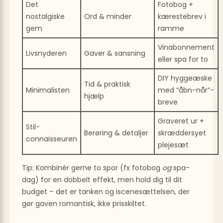
Det
Fotobog +
nostalgiske
Ord & minder
kærestebrev i
gem
ramme
Vinabonnement
Livsnyderen
Gaver & sansning
eller spa for to
DIY hyggeæske
Tid & praktisk
Minimalisten
med “åbn-når”-
hjælp
breve
Graveret ur +
Stil-
Berøring & detaljer
skræddersyet
connaisseuren
plejesæt
Tip: Kombinér gerne to spor (fx fotobog
og
spa-
dag) for en dobbelt effekt, men hold dig til dit
budget – det er tanken og iscenesættelsen, der
gør gaven romantisk, ikke prisskiltet.