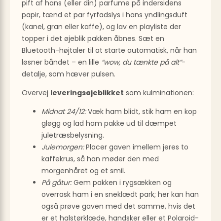
pift af hans (eller din) parfume på inder­sidens
papir, tænd et par fyrfadslys i hans yndlings­duft
(kanel, gran eller kaffe), og lav en playliste der
topper i det øjeblik pakken åbnes. Sæt en
Bluetooth-højtaler til at starte automatisk, når han
løsner båndet – en lille
“wow, du tænkte på alt”
-
detalje, som hæver pulsen.
Overvej
leveringsøjeblikket
som kulminationen:
Midnat 24/12:
Væk ham blidt, stik ham en kop
gløgg og lad ham pakke ud til dæmpet
juletræsbelysning.
Julemorgen:
Placer gaven imellem jeres to
kaffekrus, så han møder den med
morgenhåret og et smil.
På gåtur:
Gem pakken i rygsækken og
overrask ham i en sneklædt park; her kan han
også prøve gaven med det samme, hvis det
er et halstørklæde, handsker eller et Polaroid-