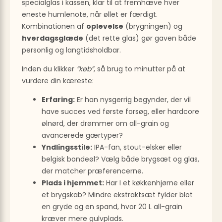
specialglas i kassen, klar til at fremhæve hver
eneste humlenote, når øllet er færdigt.
Kombinationen af
oplevelse
(brygningen) og
hverdagsglæde
(det rette glas) gør gaven både
personlig og langtidsholdbar.
Inden du klikker
“køb”
, så brug to minutter på at
vurdere din kæreste:
Erfaring:
Er han nysgerrig begynder, der vil
have succes ved første forsøg, eller hardcore
ølnørd, der drømmer om all-grain og
avancerede gærtyper?
Yndlingsstile:
IPA-fan, stout-elsker eller
belgisk bondeøl? Vælg både brygsæt og glas,
der matcher præferencerne.
Plads i hjemmet:
Har I et køkkenhjørne eller
et brygskab? Mindre ekstraktsæt fylder blot
en gryde og en spand, hvor 20 L all-grain
kræver mere gulvplads.