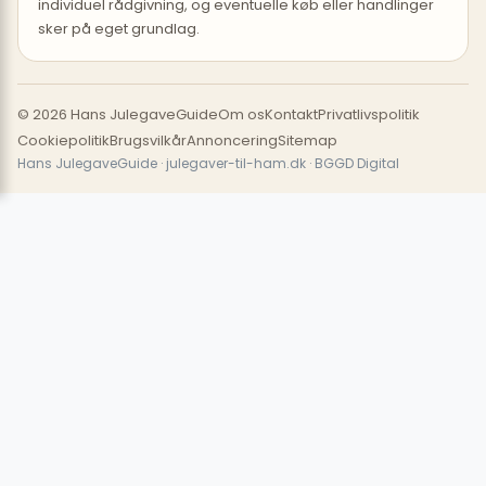
individuel rådgivning, og eventuelle køb eller handlinger
sker på eget grundlag.
© 2026 Hans JulegaveGuide
Om os
Kontakt
Privatlivspolitik
Cookiepolitik
Brugsvilkår
Annoncering
Sitemap
Hans JulegaveGuide · julegaver-til-ham.dk · BGGD Digital