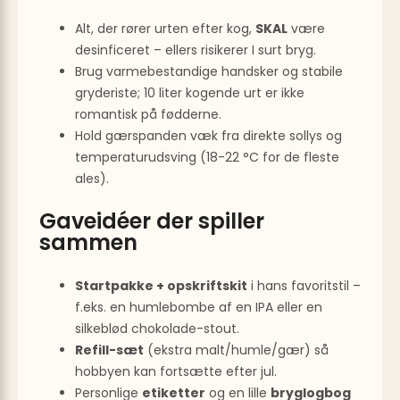
Alt, der rører urten efter kog,
SKAL
være
desinficeret – ellers risikerer I surt bryg.
Brug varmebestandige handsker og stabile
gryderiste; 10 liter kogende urt er ikke
romantisk på fødderne.
Hold gærspanden væk fra direkte sollys og
temperatur­udsving (18-22 °C for de fleste
ales).
Gaveidéer der spiller
sammen
Startpakke + opskriftskit
i hans favoritstil –
f.eks. en humlebombe af en IPA eller en
silkeblød chokolade-stout.
Refill-sæt
(ekstra malt/humle/gær) så
hobbyen kan fortsætte efter jul.
Personlige
etiketter
og en lille
bryglogbog