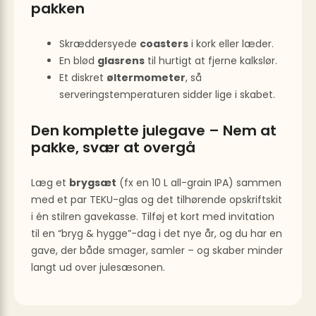
pakken
Skræddersyede
coasters
i kork eller læder.
En blød
glasrens
til hurtigt at fjerne kalkslør.
Et diskret
øltermometer
, så
serveringstemperaturen sidder lige i skabet.
Den komplette julegave – Nem at
pakke, svær at overgå
Læg et
brygsæt
(fx en 10 L all-grain IPA) sammen
med et par TEKU-glas og det tilhørende opskriftskit
i én stilren gavekasse. Tilføj et kort med invitation
til en “bryg & hygge”-dag i det nye år, og du har en
gave, der både smager, samler – og skaber minder
langt ud over julesæsonen.