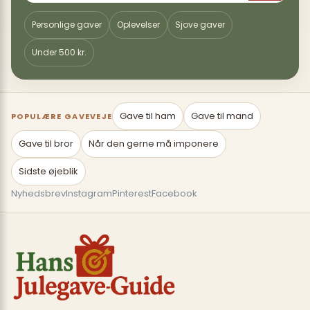
Personlige gaver
Oplevelser
Sjove gaver
Under 500 kr.
Gave til ham
Gave til mand
POPULÆRE GAVEVEJE
Gave til bror
Når den gerne må imponere
Sidste øjeblik
Nyhedsbrev
Instagram
Pinterest
Facebook