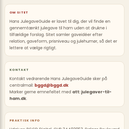
OM SITET
Hans JulegaveGuide er lavet til dig, der vil finde en
gennemtænkt julegave til ham uden at drukne i
tilfældige forslag. Sitet samler gaveidéer efter
relation, gaveform, prisniveau og julehumør, så det er
lettere at vælge rigtigt.
KONTAKT
Kontakt vedrørende Hans JulegaveGuide sker på
centralmail:
bggd@bggd.dk
Marker gerne emnefeltet med
att: julegaver-til-
ham.dk
.
PRAKTISK INFO