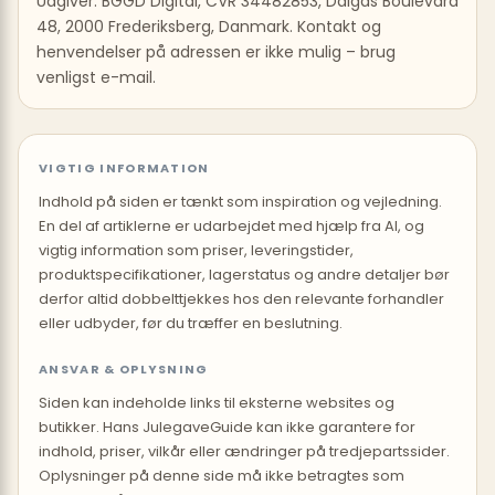
Udgiver: BGGD Digital, CVR 34482853, Dalgas Boulevard
48, 2000 Frederiksberg, Danmark. Kontakt og
henvendelser på adressen er ikke mulig – brug
venligst e-mail.
VIGTIG INFORMATION
Indhold på siden er tænkt som inspiration og vejledning.
En del af artiklerne er udarbejdet med hjælp fra AI, og
vigtig information som priser, leveringstider,
produktspecifikationer, lagerstatus og andre detaljer bør
derfor altid dobbelttjekkes hos den relevante forhandler
eller udbyder, før du træffer en beslutning.
ANSVAR & OPLYSNING
Siden kan indeholde links til eksterne websites og
butikker. Hans JulegaveGuide kan ikke garantere for
indhold, priser, vilkår eller ændringer på tredjepartssider.
Oplysninger på denne side må ikke betragtes som