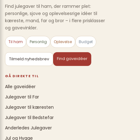
Find julegaver til ham, der rammer plet:
personlige, sjove og oplevelsesrige idéer til
kæreste, mand, far og bror – i flere prisklasser
og gavevinkler.
Til ham
Personlig
Oplevelse
Budget
Find gaveidéer
Tilmeld nyhedsbrev
GÅ DIREKTE TIL
Alle gaveidéer
Julegaver til Far
Julegaver til kæresten
Julegaver til Bedstefar
Anderledes Julegaver
Jul og Hygge