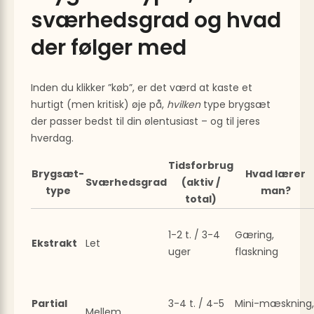
sværhedsgrad og hvad
der følger med
Inden du klikker ”køb”, er det værd at kaste et
hurtigt (men kritisk) øje på,
hvilken
type brygsæt
der passer bedst til din ølentusiast – og til jeres
hverdag.
Tidsforbrug
Brygsæt-
Hvad lærer
Sværhedsgrad
(aktiv /
type
man?
total)
1-2 t. / 3-4
Gæring,
Ekstrakt
Let
uger
flaskning
Partial
3-4 t. / 4-5
Mini-mæskning,
Mellem