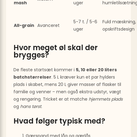
mash
uger
humletilsætnin
5-7 t. / 5-6
Fuld mæskning,
All-grain
Avanceret
uger
opskriftsdesign
Hvor meget øl skal der
brygges?
De fleste startsæt kommer i
5, 10 eller 20 liters
batchstørrelser
. 5 L kræver kun et par hylders
plads i skabet, mens 20 L giver masser af flasker til
familie og venner – men også ekstra udstyr, vægt
og rengøring. Tricket er at matche
hjemmets plads
og
hans tørst
.
Hvad følger typisk med?
Gærspand med låg og gærlås