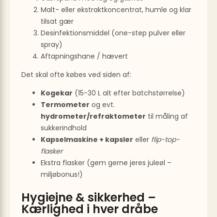
Malt- eller ekstraktkoncentrat, humle og klar
tilsat gær
Desinfektionsmiddel (one-step pulver eller
spray)
Aftapningshane / hævert
Det skal ofte købes ved siden af:
Kogekar
(15-30 L alt efter batchstørrelse)
Termometer
og evt.
hydrometer/refraktometer
til måling af
sukkerindhold
Kapselmaskine + kapsler
eller
flip-top-
flasker
Ekstra flasker (gem gerne jeres juleøl –
miljøbonus!)
Hygiejne & sikkerhed –
Kærlighed i hver dråbe