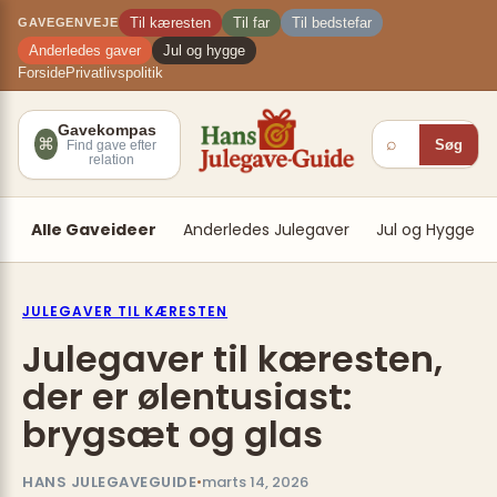
Spring
×
Til kæresten
Til far
Til bedstefar
GAVEGENVEJE
til
Anderledes gaver
Jul og hygge
indhold
Forside
Privatlivspolitik
Gavekompas
⌕
⌘
Søg
Find gave efter
relation
Alle Gaveideer
Anderledes Julegaver
Jul og Hygge
JULEGAVER TIL KÆRESTEN
Julegaver til kæresten,
der er ølentusiast:
brygsæt og glas
HANS JULEGAVEGUIDE
•
marts 14, 2026