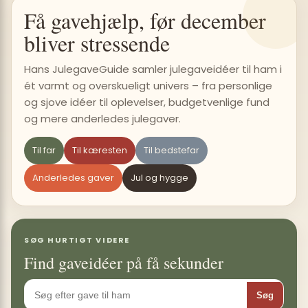
Få gavehjælp, før december
bliver stressende
Hans JulegaveGuide samler julegaveidéer til ham i
ét varmt og overskueligt univers – fra personlige
og sjove idéer til oplevelser, budgetvenlige fund
og mere anderledes julegaver.
Til far
Til kæresten
Til bedstefar
Anderledes gaver
Jul og hygge
SØG HURTIGT VIDERE
Find gaveidéer på få sekunder
Søg