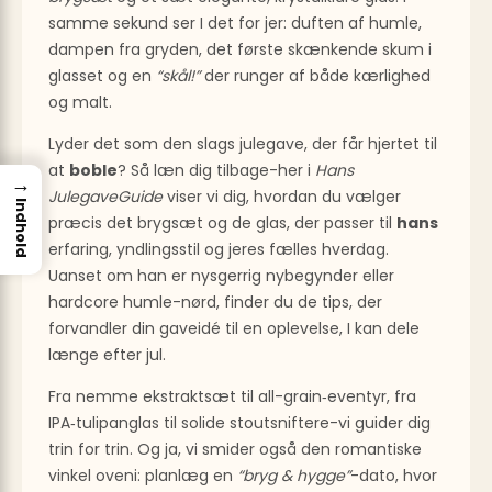
samme sekund ser I det for jer: duften af humle,
dampen fra gryden, det første skænkende skum i
glasset og en
“skål!”
der runger af både kærlighed
og malt.
Lyder det som den slags julegave, der får hjertet til
at
boble
? Så læn dig tilbage-her i
Hans
→
JulegaveGuide
viser vi dig, hvordan du vælger
Indhold
præcis det brygsæt og de glas, der passer til
hans
erfaring, yndlingsstil og jeres fælles hverdag.
Uanset om han er nysgerrig nybegynder eller
hardcore humle-nørd, finder du de tips, der
forvandler din gaveidé til en oplevelse, I kan dele
længe efter jul.
Fra nemme ekstraktsæt til all-grain‐eventyr, fra
IPA‐tulipanglas til solide stoutsniftere-vi guider dig
trin for trin. Og ja, vi smider også den romantiske
vinkel oveni: planlæg en
“bryg & hygge”
-dato, hvor