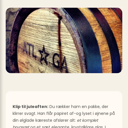
Klip til juleaften:
Du rækker ham en pakke, der
klirrer svagt. Han flår papiret af-og lyset i øjnene på
din ølglade kæreste afslører alt:
et komplet
brygsæt
og et sæt elegante, krystalklare glas. I