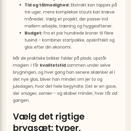
Tid og tålmodighed:
Ekstrakt kan tappes på
tre uger, mens komplekse stouts kan kræve
måneder. Vælg et projekt, der passer ind
mellem arbejde, træning og hyggeaftener.
Budget:
Fra et par hundrede kroner til flere
tusind – kombiner startpakke, opskriftskit og
glas efter din økonomi.
Når de praktiske brikker falder på plads, opstår
magien: I får
kvalitetstid
sammen under selve
brygningen, og hver gang han senere skænker øl i
det nye glas, bliver han mindet om jer to og
juledagen, hvor det hele begyndte. Det er en gave,
der
smager
,
samler
– og skaber minder, hver tår ad
gangen.
Vælg det rigtige
brygsæt: typer,