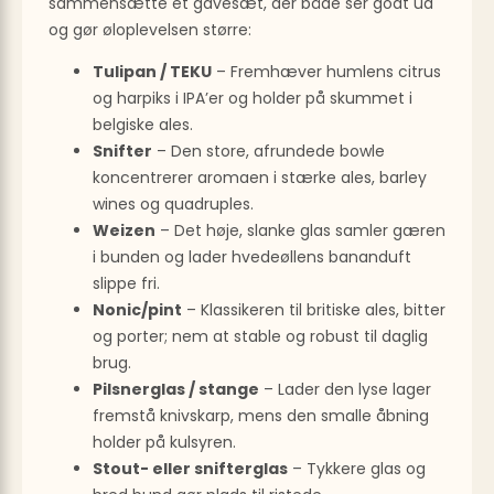
sammensætte et gavesæt, der både ser godt ud
og gør øloplevelsen større:
Tulipan / TEKU
– Fremhæver humlens citrus
og harpiks i IPA’er og holder på skummet i
belgiske ales.
Snifter
– Den store, afrundede bowle
koncentrerer aromaen i stærke ales, barley
wines og quadruples.
Weizen
– Det høje, slanke glas samler gæren
i bunden og lader hvedeøllens bananduft
slippe fri.
Nonic/pint
– Klassikeren til britiske ales, bitter
og porter; nem at stable og robust til daglig
brug.
Pilsnerglas / stange
– Lader den lyse lager
fremstå knivskarp, mens den smalle åbning
holder på kulsyren.
Stout- eller snifterglas
– Tykkere glas og