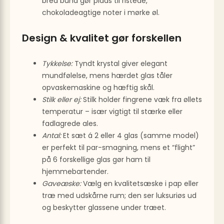
bred bund gør plads til ristede,
chokoladeagtige noter i mørke øl.
Design & kvalitet gør forskellen
Tykkelse:
Tyndt krystal giver elegant
mundfølelse, mens hærdet glas tåler
opvaskemaskine og hæftig skål.
Stilk eller ej:
Stilk holder fingrene væk fra øllets
temperatur – især vigtigt til stærke eller
fadlagrede ales.
Antal:
Et sæt á 2 eller 4 glas (samme model)
er perfekt til par-smagning, mens et “flight”
på 6 forskellige glas gør ham til
hjemmebartender.
Gaveæske:
Vælg en kvalitetsæske i pap eller
træ med udskårne rum; den ser luksuriøs ud
og beskytter glassene under træet.