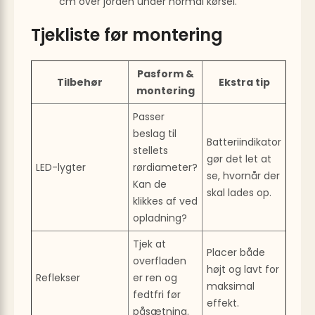
cm over jorden under normal kørsel.
Tjekliste før montering
Pasform &
Tilbehør
Ekstra tip
montering
Passer
beslag til
Batteriindikator
stellets
gør det let at
LED-lygter
rørdiameter?
se, hvornår der
Kan de
skal lades op.
klikkes af ved
opladning?
Tjek at
Placer både
overfladen
højt og lavt for
Reflekser
er ren og
maksimal
fedtfri før
effekt.
påsætning.