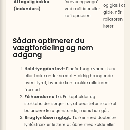
Aftagelig bakke
“serveringsvogn”
og glas i at
(indendørs)
ved måltider eller
glide, når
kaffepausen.
rollatoren
kører.
Sådan optimerer du
vægtfordeling og nem
adgang
Hold tyngden lavt:
Placér tunge varer i kurv
eller taske under sædet – aldrig hængende
over styret, hvor de kan trække rollatoren
fremad.
Få hænderne fri:
En kopholder og
stokkeholder sørger for, at bedstefar ikke skal
balancere løse genstande, mens han går.
Brug lynlåsen rigtigt:
Tasker med dobbelte
lynlåstræk er lettere at åbne med kolde eller