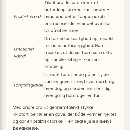
Tilbehøret løser en konkret
udfordring, du ved han møder –
Praktisk værdi
hvad end det er tunge indkøb,
ømme hænder eller behovet for
lys på aftenturen.
Du formidler kærlighed og respekt
for hans uafhængighed. Han
Emotionel
mærker, at du ser ham som aktiv
værdi
og handlekraftig – ikke som
skrøbelig.
I stedet for at ende på en hylde
samler gaven støv, bliver den brugt
Langtidsglæde
hver dag og minder ham om dig,
hver gang han tager en tur.
Med andre ord: Et gennemtænkt stykke
rollatortilbehør er en gave, der både varmer hjertet
og gør en praktisk forskel – en ægte
julehilsen i
bevægelse
.