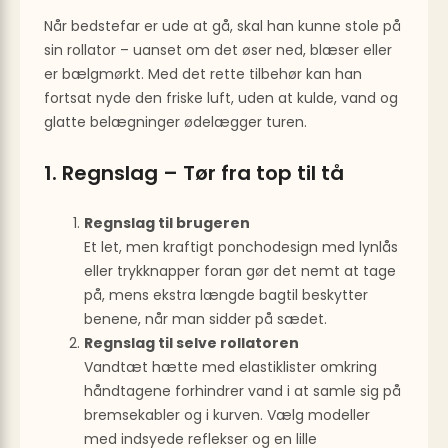
Når bedstefar er ude at gå, skal han kunne stole på
sin rollator – uanset om det øser ned, blæser eller
er bælgmørkt. Med det rette tilbehør kan han
fortsat nyde den friske luft, uden at kulde, vand og
glatte belægninger ødelægger turen.
1. Regnslag – Tør fra top til tå
Regnslag til brugeren
Et let, men kraftigt ponchodesign med lynlås
eller trykknapper foran gør det nemt at tage
på, mens ekstra længde bagtil beskytter
benene, når man sidder på sædet.
Regnslag til selve rollatoren
Vandtæt hætte med elastiklister omkring
håndtagene forhindrer vand i at samle sig på
bremsekabler og i kurven. Vælg modeller
med indsyede reflekser og en lille