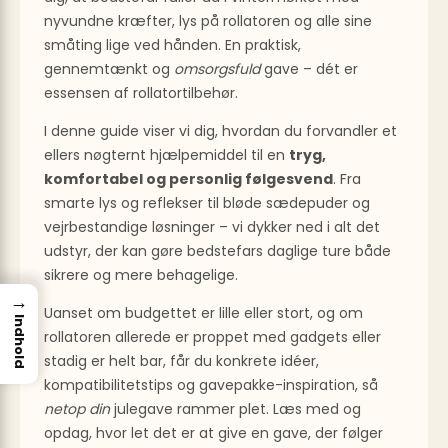
nyvundne kræfter, lys på rollatoren og alle sine
småting lige ved hånden. En praktisk,
gennemtænkt og
omsorgsfuld
gave – dét er
essensen af rollatortilbehør.
I denne guide viser vi dig, hvordan du forvandler et
ellers nøgternt hjælpemiddel til en
tryg,
komfortabel og personlig følgesvend
. Fra
smarte lys og reflekser til bløde sædepuder og
vejrbestandige løsninger – vi dykker ned i alt det
udstyr, der kan gøre bedstefars daglige ture både
sikrere og mere behagelige.
→
Uanset om budgettet er lille eller stort, og om
Indhold
rollatoren allerede er proppet med gadgets eller
stadig er helt bar, får du konkrete idéer,
kompatibilitetstips og gavepakke-inspiration, så
netop din
julegave rammer plet. Læs med og
opdag, hvor let det er at give en gave, der følger