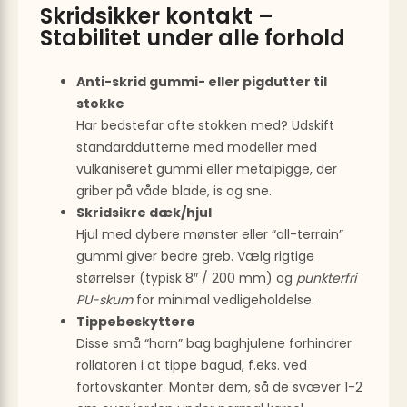
Skridsikker kontakt –
Stabilitet under alle forhold
Anti-skrid gummi- eller pigdutter til
stokke
Har bedstefar ofte stokken med? Udskift
standarddutterne med modeller med
vulkaniseret gummi eller metalpigge, der
griber på våde blade, is og sne.
Skridsikre dæk/hjul
Hjul med dybere mønster eller “all-terrain”
gummi giver bedre greb. Vælg rigtige
størrelser (typisk 8″ / 200 mm) og
punkterfri
PU-skum
for minimal vedligeholdelse.
Tippebeskyttere
Disse små “horn” bag baghjulene forhindrer
rollatoren i at tippe bagud, f.eks. ved
fortovskanter. Monter dem, så de svæver 1-2