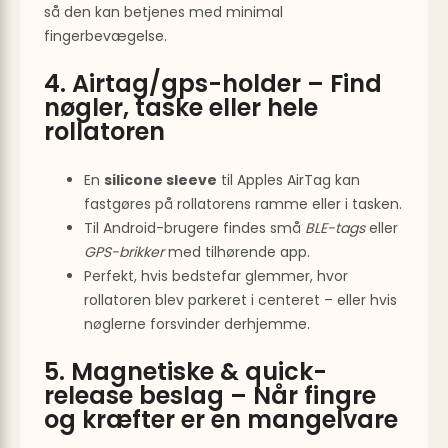
så den kan betjenes med minimal
fingerbevægelse.
4. Airtag/gps-holder – Find
nøgler, taske eller hele
rollatoren
En
silicone sleeve
til Apples AirTag kan
fastgøres på rollatorens ramme eller i tasken.
Til Android-brugere findes små
BLE-tags
eller
GPS-brikker
med tilhørende app.
Perfekt, hvis bedstefar glemmer, hvor
rollatoren blev parkeret i centeret – eller hvis
nøglerne forsvinder derhjemme.
5. Magnetiske & quick-
release beslag – Når fingre
og kræfter er en mangelvare