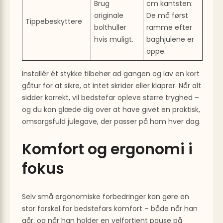
Brug
cm kantsten:
originale
De må først
Tippebeskyttere
bolthuller
ramme efter
hvis muligt.
baghjulene er
oppe.
Installér ét stykke tilbehør ad gangen og lav en kort
gåtur for at sikre, at intet skrider eller klaprer. Når alt
sidder korrekt, vil bedstefar opleve større tryghed –
og du kan glæde dig over at have givet en praktisk,
omsorgsfuld julegave, der passer på ham hver dag.
Komfort og ergonomi i
fokus
Selv små ergonomiske forbedringer kan gøre en
stor forskel for bedstefars komfort – både når han
går, og når han holder en velfortjent pause på