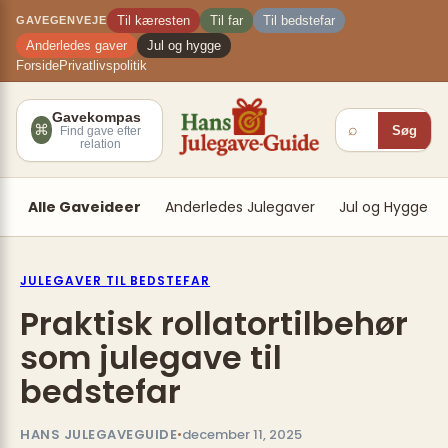
Spring
×
Til kæresten
Til far
Til bedstefar
GAVEGENVEJE
til
Anderledes gaver
Jul og hygge
indhold
Forside
Privatlivspolitik
Gavekompas
⌕
⌘
Søg
Find gave efter
relation
Alle Gaveideer
Anderledes Julegaver
Jul og Hygge
JULEGAVER TIL BEDSTEFAR
Praktisk rollatortilbehør
som julegave til
bedstefar
HANS JULEGAVEGUIDE
•
december 11, 2025