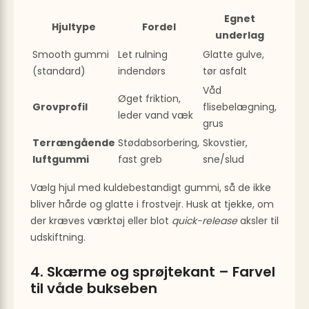
Egnet
Hjultype
Fordel
underlag
Smooth gummi
Let rulning
Glatte gulve,
(standard)
indendørs
tør asfalt
Våd
Øget friktion,
Grovprofil
flisebelægning,
leder vand væk
grus
Terrængående
Stødabsorbering,
Skovstier,
luftgummi
fast greb
sne/slud
Vælg hjul med kuldebestandigt gummi, så de ikke
bliver hårde og glatte i frostvejr. Husk at tjekke, om
der kræves værktøj eller blot
quick-release
aksler til
udskiftning.
4. Skærme og sprøjtekant – Farvel
til våde bukseben