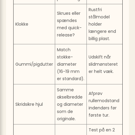
Rustfri
Skrues eller
stålmodel
spændes
Klokke
holder
med quick-
længere end
release?
billig plast.
Match
stokke-
Udskift når
Gummi/pigdutter
diameter
slidmønsteret
(16-19 mm
er helt væk.
er standard).
Samme
Afprøv
akselbredde
rullemodstand
Skridsikre hjul
og diameter
indendørs før
som de
første tur.
originale.
Test på en 2