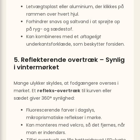
Letvægtsplast eller aluminium, der klikkes på
rammen over hvert hjul.
Forhindrer snavs og saltvand i at sprøjte op
på ryg- og sædestof.
Kan kombineres med et
aftageligt
underkantsforklæde, som beskytter forsiden.
5. Reflekterende overtræk – Synlig
i vintermørket
Mange ulykker skyldes, at fodgængere overses i
mørket. Et
refleks-overtræk
til kurven eller
sædet giver 360° synlighed:
Fluorescerende farver i dagslys,
mikroprismatiske reflekser i mørke.
Kan monteres med velcro, så det fjernes, når
man er indendørs.
Tilføj eventuelt en lille batteridrevet LED-lygte