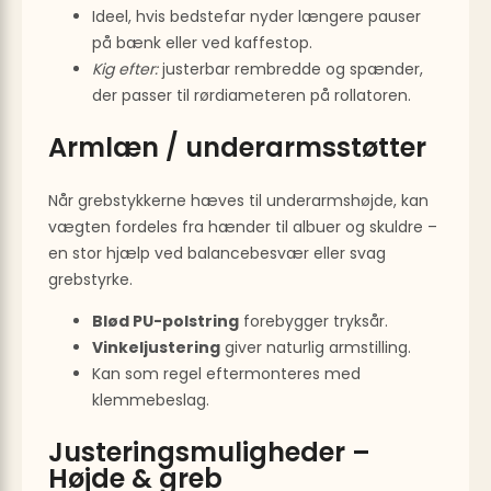
Ideel, hvis bedstefar nyder længere pauser
på bænk eller ved kaffestop.
Kig efter:
justerbar rem­bredde og spænder,
der passer til rørdiameteren på rollatoren.
Armlæn / underarmsstøtter
Når grebstykkerne hæves til underarms­højde, kan
vægten fordeles fra hænder til albuer og skuldre –
en stor hjælp ved balance­besvær eller svag
grebstyrke.
Blød PU-polstring
forebygger tryksår.
Vinkeljustering
giver naturlig armstilling.
Kan som regel efter­monteres med
klemmebeslag.
Justerings­muligheder –
Højde & greb