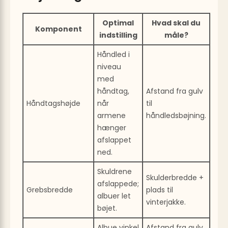
Optimal
Hvad skal du
Komponent
indstilling
måle?
Håndled i
niveau
med
håndtag,
Afstand fra gulv
Håndtagshøjde
når
til
armene
håndledsbøjning.
hænger
afslappet
ned.
Skuldrene
Skulderbredde +
afslappede;
Grebsbredde
plads til
albuer let
vinterjakke.
bøjet.
Albue vinkel
Afstand fra gulv