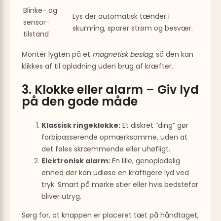
Blinke- og
Lys der automatisk tænder i
sensor-
skumring, sparer strøm og besvær.
tilstand
Montér lygten på et
magnetisk beslag
, så den kan
klikkes af til opladning uden brug af kræfter.
3. Klokke eller alarm – Giv lyd
på den gode måde
Klassisk ringeklokke:
Et diskret “ding” gør
forbipasserende opmærksomme, uden at
det føles skræmmende eller uhøfligt.
Elektronisk alarm:
En lille, genopladelig
enhed der kan udløse en kraftigere lyd ved
tryk. Smart på mørke stier eller hvis bedstefar
bliver utryg.
Sørg for, at knappen er placeret tæt på håndtaget,