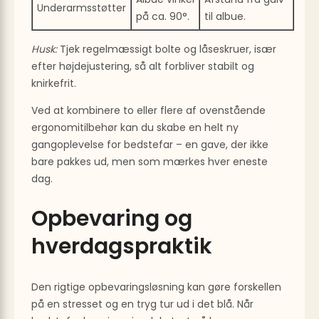
Underarmsstøtter
på ca. 90°.
til albue.
Husk:
Tjek regelmæssigt bolte og låse­skruer, især
efter høj­dejustering, så alt forbliver stabilt og
knirke­frit.
Ved at kombinere to eller flere af ovenstående
ergonomi­tilbehør kan du skabe en helt ny
gangoplevelse for bedstefar – en gave, der ikke
bare pakkes ud, men som mærkes hver eneste
dag.
Opbevaring og
hverdagspraktik
Den rigtige opbevaringsløsning kan gøre forskellen
på en stresset og en tryg tur ud i det blå. Når