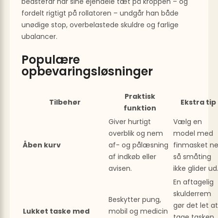
bedstefar har sine ejendele tæt på kroppen – og
fordelt rigtigt på rollatoren – undgår han både
unødige stop, overbelastede skuldre og farlige
ubalancer.
Populære
opbevaringsløsninger
Praktisk
Tilbehør
Ekstra tip
funktion
Giver hurtigt
Vælg en
overblik og nem
model med
Åben kurv
af- og pålæsning
finmasket ne
af indkøb eller
så småting
avisen.
ikke glider ud
En aftagelig
skulderrem
Beskytter pung,
gør det let at
Lukket taske med
mobil og medicin
tage tasken