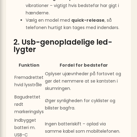
vibrationer – vigtigt hvis bedstefar har gigt i
hænderne.
Vælg en model med
quick-release
, så
telefonen hurtigt kan tages med indendørs.
2. Usb-genopladelige led-
lygter
Funktion
Fordel for bedstefar
Oplyser ujævnheder på fortovet og
Fremadrettet
gør det nemmere at se kantsten i
hvid lysstråle
skumringen.
Bagudrettet
Øger synligheden for cyklister og
rødt
bilister bagfra.
markeringslys
Indbygget
Ingen batteriskift – oplad via
batteri m.
samme kabel som mobiltelefonen.
USB-C