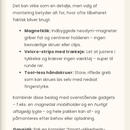
Det kan virke som en detalje, men valg af
montering betyder alt for, hvor ofte tilbehøret
faktisk bliver brugt.
Magnetklik:
Indbyggede neodym-magneter
griber fat og centrerer holderen – ingen
besværlige skruer eller clips.
Velcro-strips med trækøje:
Let at justere i
tykkelse og kræver ingen værktøj – super til
runde rør.
Tool-less håndskruer:
Store, riflede greb
som kan skrues løs selv med nedsat
fingerstyrke.
Kombinér disse beslag med ovenstående gadgets
– f.eks. en
magnetisk mobilholder
og en
hurtigt
aftagelig lygte
– og hele pakken kan af- og
påmonteres efter behov eller opladning.
Gaveidé:
Pak en komplet “Smart-sikkerheds-