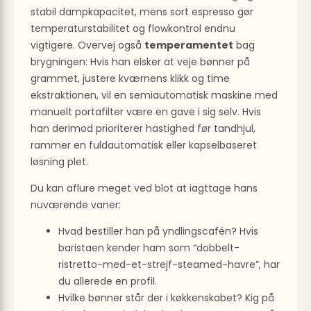
stabil dampkapacitet, mens sort espresso gør
temperaturstabilitet og flow­kontrol endnu
vigtigere. Overvej også
temperamentet
bag
brygningen: Hvis han elsker at veje bønner på
grammet, justere kværnens klikk og time
ekstraktionen, vil en semiautomatisk maskine med
manuelt portafilter være en gave i sig selv. Hvis
han derimod prioriterer hastighed før tandhjul,
rammer en fuldautomatisk eller kapsel­baseret
løsning plet.
Du kan aflure meget ved blot at iagttage hans
nuværende vaner:
Hvad bestiller han på yndlings­cafén? Hvis
baristaen kender ham som “dobbelt-
ristretto-med-et-strejf-steamed-havre”, har
du allerede en profil.
Hvilke bønner står der i køkken­skabet? Kig på