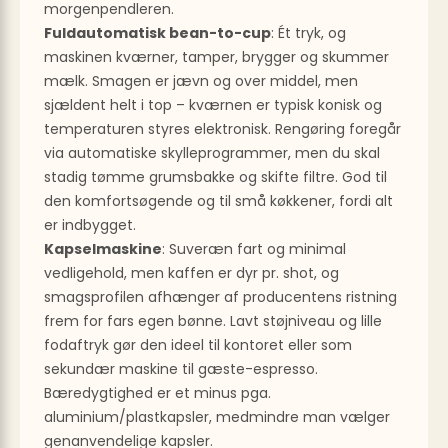
morgenpendleren.
Fuldautomatisk bean-to-cup
: Ét tryk, og
maskinen kværner, tamper, brygger og skummer
mælk. Smagen er jævn og over middel, men
sjældent helt i top – kværnen er typisk konisk og
temperaturen styres elektronisk. Rengøring foregår
via automatiske skylleprogrammer, men du skal
stadig tømme grumsbakke og skifte filtre. God til
den komfortsøgende og til små køkkener, fordi alt
er indbygget.
Kapselmaskine
: Suveræn fart og minimal
vedligehold, men kaffen er dyr pr. shot, og
smagsprofilen afhænger af producentens ristning
frem for fars egen bønne. Lavt støjniveau og lille
fodaftryk gør den ideel til kontoret eller som
sekundær maskine til gæste-espresso.
Bæredygtighed er et minus pga.
aluminium/plastkapsler, medmindre man vælger
genanvendelige kapsler.