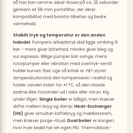
så han kan ramme
ideal-flowet
på ca. 25 sekunder
gennem et 58 mm portafilter, der sikrer
kompatibilitet med barista-tilbehør og bedre
varmehold.
Stabilt tryk og temperatur er den anden
halvdel
. Pumpens arbejdstryk skal ligge omkring 9
bar – mere giver bitterhed, mindre giver bleg og
sur espresso. Billige pumper kan svinge, mens
rotorpumper eller vibration med overtryk-ventil
holder kurven flad. Lige så kritisk er
PID-styret
temperaturkontrol
; den kompenserer i realtid og
holder vandet inden for ±1 °C, så den ristede
sødme ikke forsvinder ud i aske eller citron. Kig
under låget:
Single boiler
er billigst, men kræver
skifte mellem bryg og damp;
Heat-Exchanger
(HX)
giver simultan kaffebryg og mælkesteam,
men kræver purge-ritual;
Dual boiler
er kongen,
hvor hver kedel har sin egen PID. Thermoblock-