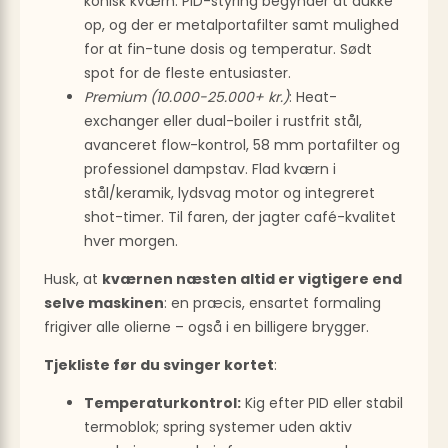
konisk kværn. PID-styring begynder at dukke
op, og der er metalportafilter samt mulighed
for at fin-tune dosis og temperatur. Sødt
spot for de fleste entusiaster.
Premium (10.000-25.000+ kr.)
: Heat-
exchanger eller dual-boiler i rustfrit stål,
avanceret flow-kontrol, 58 mm portafilter og
professionel dampstav. Flad kværn i
stål/keramik, lydsvag motor og integreret
shot-timer. Til faren, der jagter café-kvalitet
hver morgen.
Husk, at
kværnen næsten altid er vigtigere end
selve maskinen
: en præcis, ensartet formaling
frigiver alle olierne – også i en billigere brygger.
Tjekliste før du svinger kortet
:
Temperaturkontrol:
Kig efter PID eller stabil
termoblok; spring systemer uden aktiv