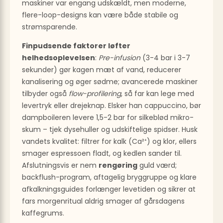
maskiner var engang udskældt, men moderne,
flere-loop-designs kan være både stabile og
strømsparende.
Finpudsende faktorer løfter
helhedsoplevelsen
:
Pre-infusion
(3-4 bar i 3-7
sekunder) gør kagen mæt af vand, reducerer
kanalisering og øger sødme; avancerede maskiner
tilbyder også
flow-profilering
, så far kan lege med
levertryk eller drejeknap. Elsker han cappuccino, bør
dampboileren levere 1,5-2 bar for silkeblød mikro­
skum – tjek dysehuller og udskiftelige spidser. Husk
vandets kvalitet: filtrer for kalk (Ca²⁺) og klor, ellers
smager espressoen fladt, og kedlen sander til.
Afslutningsvis er nem
rengøring
guld værd;
backflush-program, aftagelig bryggruppe og klare
afkalknings­guides forlænger levetiden og sikrer at
fars morgenritual aldrig smager af gårsdagens
kaffegrums.