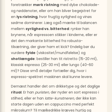
foretrækker
mørk ristning
med dybe chokolade-
og nødde­noter, eller om han bliver begejstret for
en
lys ristning
, hvor frugtig syrlighed og vinøs
sødme dominerer. Læg også mærke til balancen
mellem
syrlighed vs. bitterhed
: rynker han
brynene, når espressoen stikker i kinderne, eller er
det den markante bitterhed fra robusta-
tilsætning, der giver ham et kick? Endelig bør du
vurdere
fylde
(viskositet/mundfølelse) og
shotlængde
: bestiller han tit ristretto (15-20 ml),
klassisk espresso (25-30 ml) eller lungo (40-60
ml)? Disse små detaljer fortæller dig, hvor i
espresso-spektret maskinen skal kunne levere.
Dernæst handler det om drikke­type og det daglige
ritual
. Er han
puristen
, der nyder en sort espresso i
stilhed, eller er han
latte-kunstneren
, der ikke kan
starte dagen uden en cappuccino med perfekt
mikroskum? Til mælkedrikke kræves hurtig og