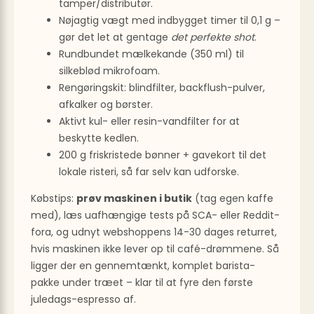
tamper/distributør.
Nøjagtig vægt med indbygget timer til 0,1 g –
gør det let at gentage
det perfekte shot
.
Rundbundet mælkekande (350 ml) til
silkeblød mikrofoam.
Rengøringskit: blindfilter, backflush-pulver,
afkalker og børster.
Aktivt kul- eller resin-vandfilter for at
beskytte kedlen.
200 g friskristede bønner + gavekort til det
lokale risteri, så far selv kan udforske.
Købstips:
prøv maskinen i butik
(tag egen kaffe
med), læs uafhængige tests på SCA- eller Reddit-
fora, og udnyt webshoppens 14-30 dages returret,
hvis maskinen ikke lever op til café-drømmene. Så
ligger der en gennemtænkt, komplet barista-
pakke under træet – klar til at fyre den første
juledags-espresso af.