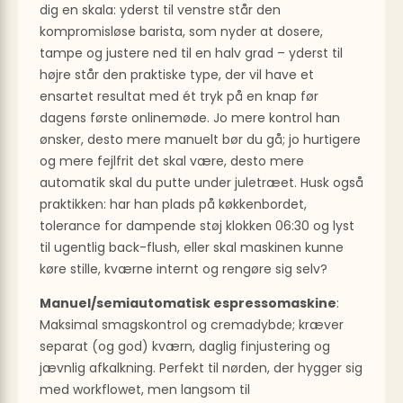
dig en skala: yderst til venstre står den
kompromisløse barista, som nyder at dosere,
tampe og justere ned til en halv grad – yderst til
højre står den praktiske type, der vil have et
ensartet resultat med ét tryk på en knap før
dagens første onlinemøde. Jo mere kontrol han
ønsker, desto mere manuelt bør du gå; jo hurtigere
og mere fejlfrit det skal være, desto mere
automatik skal du putte under juletræet. Husk også
praktikken: har han plads på køkkenbordet,
tolerance for dampende støj klokken 06:30 og lyst
til ugentlig back-flush, eller skal maskinen kunne
køre stille, kværne internt og rengøre sig selv?
Manuel/semiautomatisk espressomaskine
:
Maksimal smagskontrol og cremadybde; kræver
separat (og god) kværn, daglig finjustering og
jævnlig afkalkning. Perfekt til nørden, der hygger sig
med workflowet, men langsom til