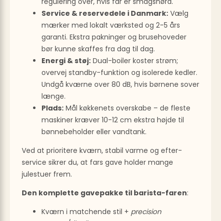
regulering over, hvis far er smagsnørd.
Service & reservedele i Danmark:
Vælg
mærker med lokalt værksted og 2-5 års
garanti. Ekstra pakninger og brusehoveder
bør kunne skaffes fra dag til dag.
Energi & støj:
Dual-boiler koster strøm;
overvej standby-funktion og isolerede kedler.
Undgå kværne over 80 dB, hvis børnene sover
længe.
Plads:
Mål køkkenets overskabe – de fleste
maskiner kræver 10-12 cm ekstra højde til
bønnebeholder eller vandtank.
Ved at prioritere kværn, stabil varme og efter-
service sikrer du, at fars gave holder mange
julestuer frem.
Den komplette gavepakke til barista-faren
:
Kværn i matchende stil +
precision