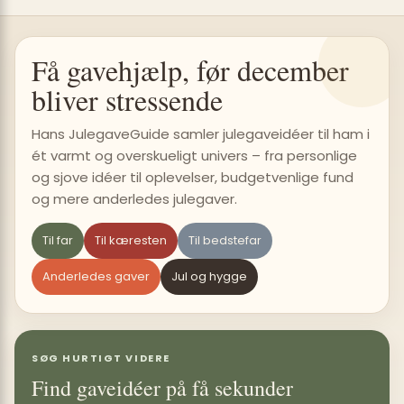
Få gavehjælp, før december
bliver stressende
Hans JulegaveGuide samler julegaveidéer til ham i
ét varmt og overskueligt univers – fra personlige
og sjove idéer til oplevelser, budgetvenlige fund
og mere anderledes julegaver.
Til far
Til kæresten
Til bedstefar
Anderledes gaver
Jul og hygge
SØG HURTIGT VIDERE
Find gaveidéer på få sekunder