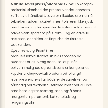
Manuel leverpress/micromaskine
: En kompakt,
mekanisk skønhed der presser vandet gennem
kaffen via håndkraft. Leverer silkeblød crema, når
teknikken sidder i skabet, men tolererer ikke sjusk
med kværn og temperatur. Næsten lydløs, nem at
pakke væk, sparsom på strøm – og en gave til
æsteten, der elsker at finpudse sin ristretto i
weekenden.
Opsummering:
Prioritér en
manuel/semiautomatisk, hvis smagen og
nørderiet er alt; vælg bean-to-cup, når
bekvemmelighed og konsistens er konge; snup
kapsler til ekspres-kaffe uden rod; eller gå
leverpressen, hvis far både er designelsker og
tålmodig perfektionist. Dermed matcher du ikke
bare hans espressosmag, men også hans
morgentemperament, køkkenplads og
rengøringsvilje.