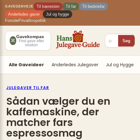
Spring
×
Til kæresten
Til far
Til bedstefar
GAVEGENVEJE
til
Anderledes gaver
Jul og hygge
indhold
Forside
Privatlivspolitik
Gavekompas
⌕
⌘
Søg
Find gave efter
relation
Alle Gaveideer
Anderledes Julegaver
Jul og Hygge
JULEGAVER TIL FAR
Sådan vælger du en
kaffemaskine, der
matcher fars
espressosmag