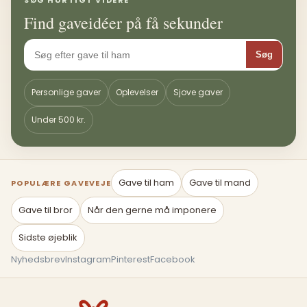
Find gaveidéer på få sekunder
Søg
Personlige gaver
Oplevelser
Sjove gaver
Under 500 kr.
Gave til ham
Gave til mand
POPULÆRE GAVEVEJE
Gave til bror
Når den gerne må imponere
Sidste øjeblik
Nyhedsbrev
Instagram
Pinterest
Facebook