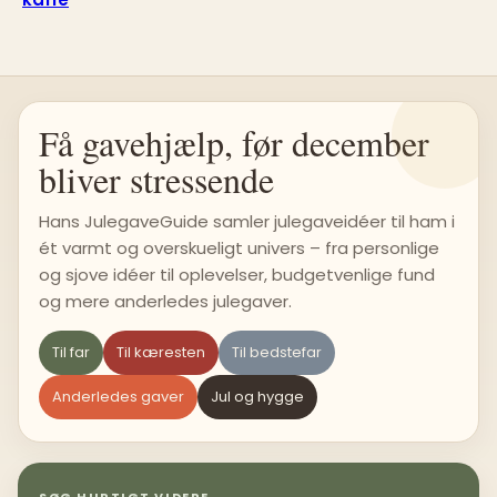
Få gavehjælp, før december
bliver stressende
Hans JulegaveGuide samler julegaveidéer til ham i
ét varmt og overskueligt univers – fra personlige
og sjove idéer til oplevelser, budgetvenlige fund
og mere anderledes julegaver.
Til far
Til kæresten
Til bedstefar
Anderledes gaver
Jul og hygge
SØG HURTIGT VIDERE