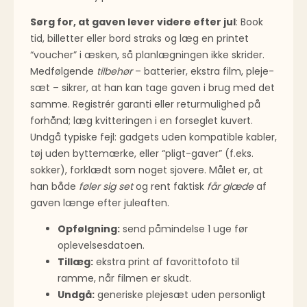
Sørg for, at gaven lever videre efter jul
: Book
tid, billetter eller bord straks og læg en printet
“voucher” i æsken, så planlægningen ikke skrider.
Medfølgende
tilbehør
– batterier, ekstra film, pleje­
sæt – sikrer, at han kan tage gaven i brug med det
samme. Registrér garanti eller retur­mulighed på
forhånd; læg kvitteringen i en forseglet kuvert.
Undgå typiske fejl: gadgets uden kompatible kabler,
tøj uden byttemærke, eller “pligt-gaver” (f.eks.
sokker), forklædt som noget sjovere. Målet er, at
han både
føler sig set
og rent faktisk
får glæde
af
gaven længe efter juleaften.
Opfølgning:
send påmindelse 1 uge før
oplevelses­datoen.
Tillæg:
ekstra print af favorittofoto til
ramme, når filmen er skudt.
Undgå:
generiske pleje­sæt uden personligt