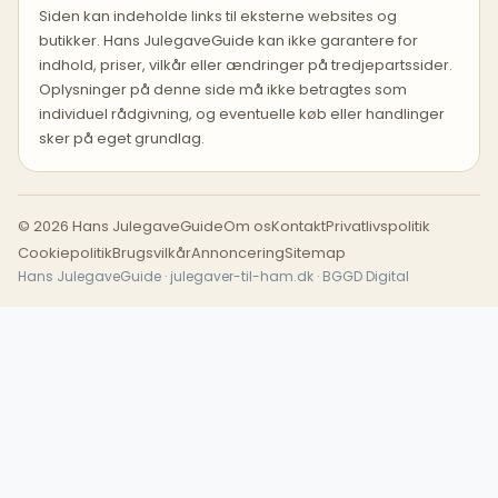
Siden kan indeholde links til eksterne websites og
butikker. Hans JulegaveGuide kan ikke garantere for
indhold, priser, vilkår eller ændringer på tredjepartssider.
Oplysninger på denne side må ikke betragtes som
individuel rådgivning, og eventuelle køb eller handlinger
sker på eget grundlag.
© 2026 Hans JulegaveGuide
Om os
Kontakt
Privatlivspolitik
Cookiepolitik
Brugsvilkår
Annoncering
Sitemap
Hans JulegaveGuide · julegaver-til-ham.dk · BGGD Digital