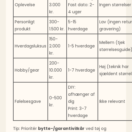
Oplevelse
3.000
Fast dato: 2-
Ingen størrelser
kr.
4 uger
Personligt
300-
5-15
Lav (ingen retu
produkt
1.500 kr.
hverdage
gravering)
150-
Mellem (tjek
Hverdagsluksus
2.000
1-5 hverdage
størrelses­guide
kr.
200-
Høj (teknik har
Hobby/gear
10.000
1-7 hverdage
sjældent størrel
kr.
DIY:
afhænger af
0-500
Følelsesgave
dig
Ikke relevant
kr.
Print: 3-7
hverdage
Tip: Prioritér
bytte-/garantivilkår
ved tøj og