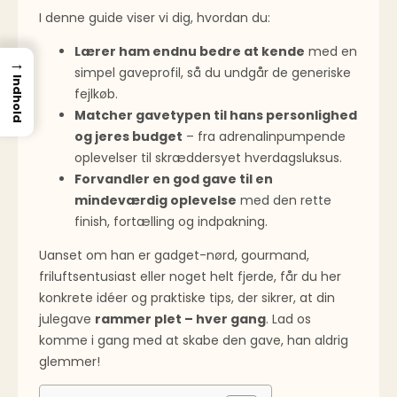
I denne guide viser vi dig, hvordan du:
Lærer ham endnu bedre at kende
med en
→
simpel gaveprofil, så du undgår de generiske
Indhold
fejlkøb.
Matcher gavetypen til hans personlighed
og jeres budget
– fra adrenalinpumpende
oplevelser til skræddersyet hverdagsluksus.
Forvandler en god gave til en
mindeværdig oplevelse
med den rette
finish, fortælling og indpakning.
Uanset om han er gadget-nørd, gourmand,
friluftsentusiast eller noget helt fjerde, får du her
konkrete idéer og praktiske tips, der sikrer, at din
julegave
rammer plet – hver gang
. Lad os
komme i gang med at skabe den gave, han aldrig
glemmer!