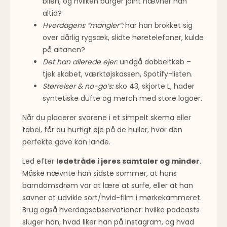
bilen, og hvilken burger joint nævner han
altid?
Hverdagens “mangler”:
har han brokket sig
over dårlig rygsæk, slidte høretelefoner, kulde
på altanen?
Det han allerede ejer:
undgå dobbelt­køb –
tjek skabet, værktøjskassen, Spotify-listen.
Størrelser & no-go’s:
sko 43, skjorte L, hader
syntetiske dufte og merch med store logoer.
Når du placerer svarene i et simpelt skema eller
tabel, får du hurtigt øje på de huller, hvor den
perfekte gave kan lande.
Led efter
ledetråde i jeres samtaler og minder
.
Måske nævnte han sidste sommer, at hans
barndomsdrøm var at lære at surfe, eller at han
savner at udvikle sort/hvid-film i mørkekammeret.
Brug også hverdagsobservationer: hvilke podcasts
sluger han, hvad liker han på Instagram, og hvad