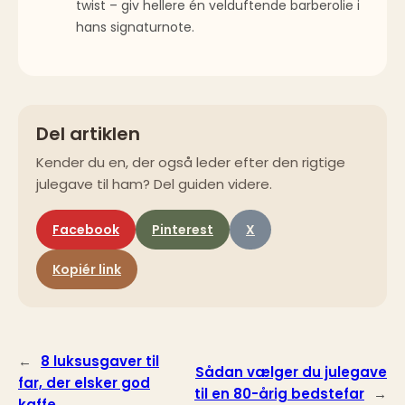
twist – giv hellere én velduftende barber­olie i
hans signaturnote.
Del artiklen
Kender du en, der også leder efter den rigtige
julegave til ham? Del guiden videre.
Facebook
Pinterest
X
Kopiér link
←
8 luksusgaver til
Sådan vælger du julegave
far, der elsker god
til en 80-årig bedstefar
→
kaffe