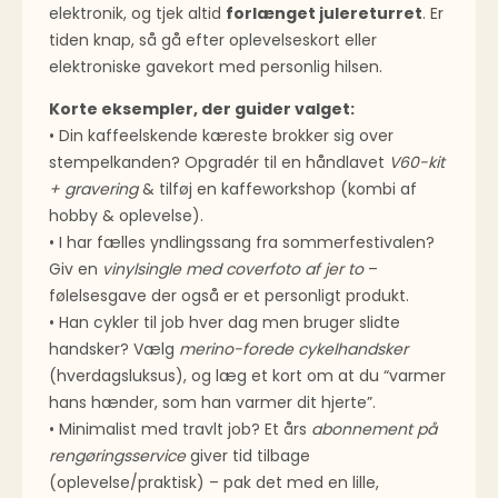
elektronik, og tjek altid
forlænget jule­returret
. Er
tiden knap, så gå efter oplevelses­kort eller
elektroniske gavekort med personlig hilsen.
Korte eksempler, der guider valget:
• Din kaffeelskende kæreste brokker sig over
stempelkanden? Opgradér til en håndlavet
V60-kit
+ gravering
& tilføj en kaffeworkshop (kombi af
hobby & oplevelse).
• I har fælles yndlingssang fra sommer­festivalen?
Giv en
vinylsingle med coverfoto af jer to
–
følelsesgave der også er et personligt produkt.
• Han cykler til job hver dag men bruger slidte
handsker? Vælg
merino-forede cykelhandsker
(hverdagsluksus), og læg et kort om at du “varmer
hans hænder, som han varmer dit hjerte”.
• Minimalist med travlt job? Et års
abonnement på
rengørings­service
giver tid tilbage
(oplevelse/praktisk) – pak det med en lille,