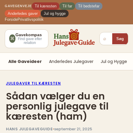
Spring
Til kæresten
Til far
Til bedstefar
GAVEGENVEJE
til
Anderledes gaver
Jul og hygge
indhold
Forside
Privatlivspolitik
Gavekompas
⌕
⌘
Søg
Find gave efter
relation
Alle Gaveideer
Anderledes Julegaver
Jul og Hygge
JULEGAVER TIL KÆRESTEN
Sådan vælger du en
personlig julegave til
kæresten (ham)
HANS JULEGAVEGUIDE
•
september 21, 2025