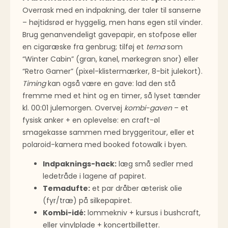
Overrask med en indpakning, der taler til sanserne
– højtidsrød er hyggelig, men hans egen stil vinder.
Brug genanvendeligt gavepapir, en stofpose eller
en cigaræske fra genbrug; tilføj et
tema
som
“Winter Cabin” (gran, kanel, mørkegrøn snor) eller
“Retro Gamer” (pixel-klistermærker, 8-bit julekort).
Timing
kan også være en gave: lad den stå
fremme med et hint og en timer, så lyset tænder
kl. 00:01 julemorgen. Overvej
kombi-gaven
– et
fysisk anker + en oplevelse: en craft-øl
smagekasse sammen med bryggeri­tour, eller et
polaroid-kamera med booked fotowalk i byen.
Indpaknings-hack:
læg små sedler med
ledetråde i lagene af papiret.
Temadufte:
et par dråber æterisk olie
(fyr/træ) på silkepapiret.
Kombi-idé:
lommekniv + kursus i bushcraft,
eller vinylplade + koncertbilletter.