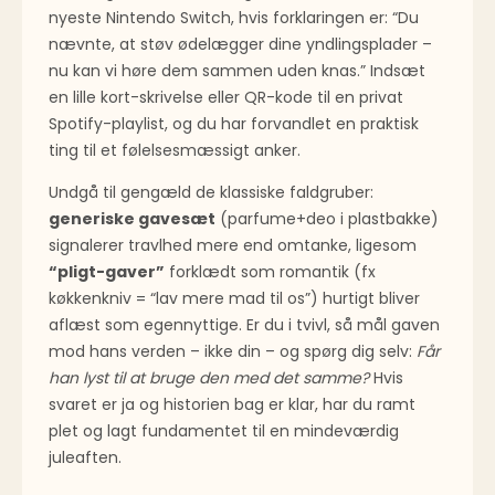
nyeste Nintendo Switch, hvis forklaringen er: “Du
nævnte, at støv ødelægger dine yndlingsplader –
nu kan vi høre dem sammen uden knas.” Indsæt
en lille kort-skrivelse eller QR-kode til en privat
Spotify-playlist, og du har forvandlet en praktisk
ting til et følelsesmæssigt anker.
Undgå til gengæld de klassiske faldgruber:
generiske gavesæt
(parfume+deo i plastbakke)
signalerer travlhed mere end omtanke, ligesom
“pligt-gaver”
forklædt som romantik (fx
køkkenkniv = “lav mere mad til os”) hurtigt bliver
aflæst som egennyttige. Er du i tvivl, så mål gaven
mod hans verden – ikke din – og spørg dig selv:
Får
han lyst til at bruge den med det samme?
Hvis
svaret er ja og historien bag er klar, har du ramt
plet og lagt fundamentet til en mindeværdig
juleaften.