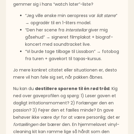
gemmer sig i hans “watch later”-liste?
“Jeg ville ønske min aeropress var
lidt større
”
→ opgradér til en 1-liters model.
“Den her scene fra
Interstellar
giver mig
gåsehud” → signeret filmplakat + biograf­
koncert med soundtracket live.
“Vi burde tage tilbage til Lissabon” → fotobog
fra turen + gavekort til tapas-kursus.
Jo mere konkret citatet eller situationen er, desto
mere vil han føle sig set, når pakken åbnes.
Nu kan du
destillere sporene til én rød tråd
. Kig
ned over gaveprofilen og spørg: 1) Løser gaven et
dagligt irritationsmoment? 2) Forlænger den en
passion? 3) Fejrer den et fælles minde? En gave
behøver ikke være dyr for at være personlig; det er
fortællingen
der bærer den. En hjemmelavet vinyl-
cleaning kit kan ramme lige så hårdt som den