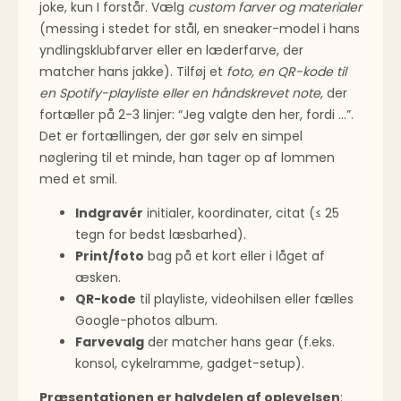
joke, kun I forstår. Vælg
custom farver og materialer
(messing i stedet for stål, en sneaker-model i hans
yndlings­klubfarver eller en læder­farve, der
matcher hans jakke). Tilføj et
foto, en QR-kode til
en Spotify-play­liste eller en håndskrevet note
, der
fortæller på 2-3 linjer: “Jeg valgte den her, fordi …”.
Det er fortællingen, der gør selv en simpel
nøglering til et minde, han tager op af lommen
med et smil.
Indgravér
initialer, koordinater, citat (≤ 25
tegn for bedst læsbarhed).
Print/foto
bag på et kort eller i låget af
æsken.
QR-kode
til playliste, videohilsen eller fælles
Google-photos album.
Farvevalg
der matcher hans gear (f.eks.
konsol, cykelramme, gadget-setup).
Præsentationen er halvdelen af oplevelsen
: