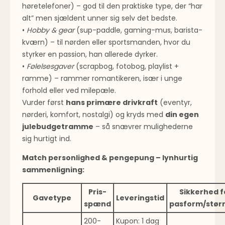
høretelefoner) – god til den praktiske type, der “har
alt” men sjældent unner sig selv det bedste.
•
Hobby & gear
(sup-paddle, gaming-mus, barista-
kværn) – til nørden eller sportsmanden, hvor du
styrker en passion, han allerede dyrker.
•
Følelsesgaver
(scrapbog, fotobog, playlist +
ramme) – rammer romantikeren, især i unge
forhold eller ved milepæle.
Vurder først
hans primære drivkraft
(eventyr,
nørderi, komfort, nostalgi) og kryds med
din egen
julebudgetramme
– så snævrer mulighederne
sig hurtigt ind.
Match personlighed & pengepung – lynhurtig
sammenligning:
Pris­
Sikkerhed f
Gavetype
Leveringstid
spænd
pasform/størr
200-
Kupon: 1 dag