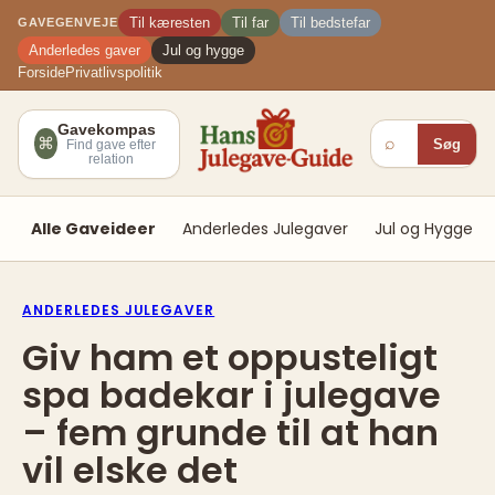
Spring
Til kæresten
Til far
Til bedstefar
GAVEGENVEJE
til
Anderledes gaver
Jul og hygge
indhold
Forside
Privatlivspolitik
Gavekompas
⌕
⌘
Søg
Find gave efter
relation
Alle Gaveideer
Anderledes Julegaver
Jul og Hygge
ANDERLEDES JULEGAVER
Giv ham et oppusteligt
spa badekar i julegave
– fem grunde til at han
vil elske det