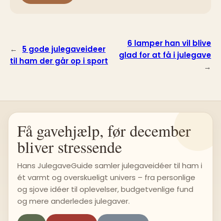
6 lamper han vil blive
←
5 gode julegaveideer
glad for at få i julegave
til ham der går op i sport
→
Få gavehjælp, før december
bliver stressende
Hans JulegaveGuide samler julegaveidéer til ham i
ét varmt og overskueligt univers – fra personlige
og sjove idéer til oplevelser, budgetvenlige fund
og mere anderledes julegaver.