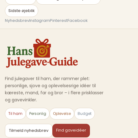
Sidste øjeblik
Nyhedsbrev
Instagram
Pinterest
Facebook
Find julegaver til ham, der rammer plet:
personlige, sjove og oplevelsesrige idéer til
kæreste, mand, far og bror – i flere prisklasser
og gavevinkler.
Til ham
Personlig
Oplevelse
Budget
Find gaveidéer
Tilmeld nyhedsbrev