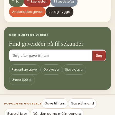
Til far
Til kæresten
Til bedstefar
Anderledes gaver
Jul og hygge
SØG HURTIGT VIDERE
Find gaveidéer på få sekunder
Søg
Personlige gaver
Oplevelser
Sjove gaver
Under 500 kr.
Gave til ham
Gave til mand
POPULÆRE GAVEVEJE
Gave til bror
Når den gerne må imponere