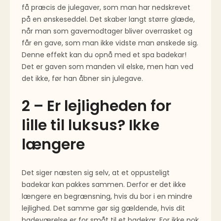
få præcis de julegaver, som man har nedskrevet
på en ønskeseddel. Det skaber langt større glæde,
når man som gavemodtager bliver overrasket og
får en gave, som man ikke vidste man ønskede sig.
Denne effekt kan du opnå med et spa badekar!
Det er gaven som manden vil elske, men han ved
det ikke, før han åbner sin julegave.
2 – Er lejligheden for
lille til luksus? Ikke
længere
Det siger næsten sig selv, at et oppusteligt
badekar kan pakkes sammen. Derfor er det ikke
længere en begrænsning, hvis du bor i en mindre
lejlighed. Det samme gør sig gældende, hvis dit
badeværelse er for småt til et badekar. For ikke nok