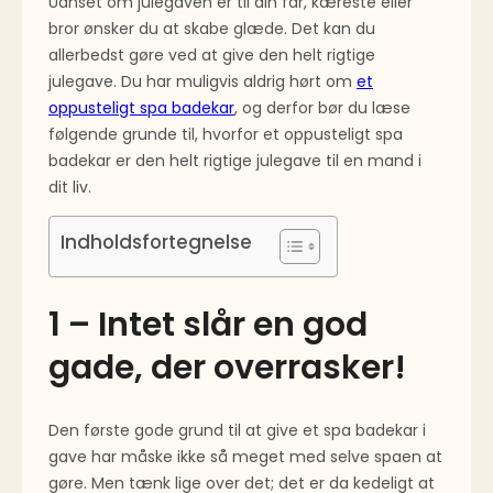
Uanset om julegaven er til din far, kæreste eller
bror ønsker du at skabe glæde. Det kan du
allerbedst gøre ved at give den helt rigtige
julegave. Du har muligvis aldrig hørt om
et
oppusteligt spa badekar
, og derfor bør du læse
følgende grunde til, hvorfor et oppusteligt spa
badekar er den helt rigtige julegave til en mand i
dit liv.
Indholdsfortegnelse
1 – Intet slår en god
gade, der overrasker!
Den første gode grund til at give et spa badekar i
gave har måske ikke så meget med selve spaen at
gøre. Men tænk lige over det; det er da kedeligt at